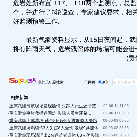
危岩处新布置Ｊ17、Ｊ18两个监测点，总监
个，并进行了6轮巡查，专家建议要求，相
好监测预警工作。
最新气象资料显示，从15日夜间起，武
将有阵雨天气，危岩残留体的垮塌可能会进
(
我的天职是搜索
网页
新闻
相关新闻
·
重庆武隆滑坡现场发现险情 失踪人员生还渺茫
09-06-14 11:08
·
重庆滑坡事故救援遇困难 失踪人员生还希...
09-06-11 02:03
·
重庆武隆山体滑坡:截至8日晚9人遇难63人失踪
09-06-09 08:05
·
重庆武隆垮塌续:63人失踪8人受伤 发现9具遗体
09-06-08 23:38
·
重庆滑坡现场清理出2名遇难者遗体 63人仍失踪
09-06-08 20:28