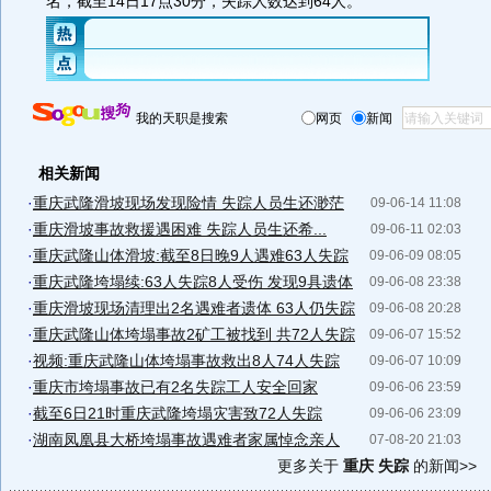
名，截至14日17点30分，失踪人数达到64人。
我的天职是搜索
网页
新闻
相关新闻
·
重庆武隆滑坡现场发现险情 失踪人员生还渺茫
09-06-14 11:08
·
重庆滑坡事故救援遇困难 失踪人员生还希...
09-06-11 02:03
·
重庆武隆山体滑坡:截至8日晚9人遇难63人失踪
09-06-09 08:05
·
重庆武隆垮塌续:63人失踪8人受伤 发现9具遗体
09-06-08 23:38
·
重庆滑坡现场清理出2名遇难者遗体 63人仍失踪
09-06-08 20:28
·
重庆武隆山体垮塌事故2矿工被找到 共72人失踪
09-06-07 15:52
·
视频:重庆武隆山体垮塌事故救出8人74人失踪
09-06-07 10:09
·
重庆市垮塌事故已有2名失踪工人安全回家
09-06-06 23:59
·
截至6日21时重庆武隆垮塌灾害致72人失踪
09-06-06 23:09
·
湖南凤凰县大桥垮塌事故遇难者家属悼念亲人
07-08-20 21:03
更多关于
重庆 失踪
的新闻>>