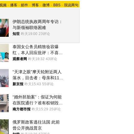
视频
-
播客
-
邮件
-
博客
-
微博
-
BBS
-
我说两句
伊朗总统执政两周年专访：
与新领袖联络困难
知世
昨天19:00
23评论
泰国女公务员精致妆容爆
红，本人回应批评：不喜欢
就别看
观察者网
昨天18:32
43评论
“天津之眼”摩天轮附近两人
落水，目击者：母亲和11岁
儿子先后被打捞上岸
新京报
昨天15:43
55评论
“婚外胚胎案”：假证为何能
在医院通行？谁有权销毁胚
胎？
南方都市报
昨天15:29
25评论
俄罗斯政客逃往法国 此前
曾公开挑战普京