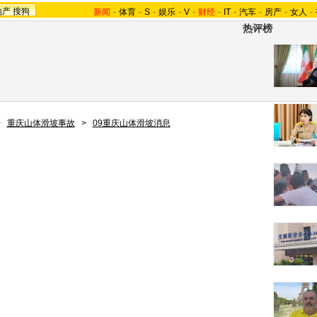
地产
搜狗
新闻
-
体育
-
S
-
娱乐
-
V
-
财经
-
IT
-
汽车
-
房产
-
女人
-
热评榜
>
重庆山体滑坡事故
>
09重庆山体滑坡消息