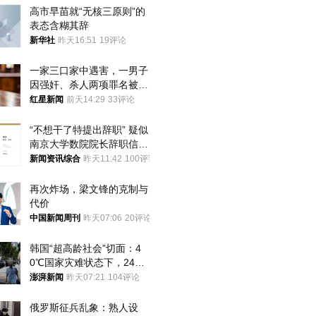
高市早苗就“无核三原则”的
表态含糊其辞
新华社
昨天16:51
19评论
一家三口家中遇害，一男子
因强奸、杀人两项罪名被判
死缓 最高检介入后改判无
红星新闻
前天14:29
33评论
罪
“不想干了特提出辞职” 疑似
南京大学数院院长辞职信流
传 院方回应
新闻资讯综合
昨天11:42
100评论
再次炸场，梁文锋的克制与
代价
中国新闻周刊
昨天07:06
20评论
韩国“超高龄社会”切面：4
0℃国家灾难状态下，2400
名首尔老人还在巷子里收废
澎湃新闻
昨天07:21
104评论
纸
俄罗斯征兵乱象：熟人设