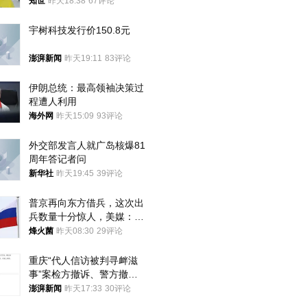
知世
昨天18:38
67评论
宇树科技发行价150.8元
澎湃新闻
昨天19:11
83评论
伊朗总统：最高领袖决策过
程遭人利用
海外网
昨天15:09
93评论
外交部发言人就广岛核爆81
周年答记者问
新华社
昨天19:45
39评论
普京再向东方借兵，这次出
兵数量十分惊人，美媒：俄
朝要动真格？
烽火菌
昨天08:30
29评论
重庆“代人信访被判寻衅滋
事”案检方撤诉、警方撤
案，两被告人获国赔
澎湃新闻
昨天17:33
30评论