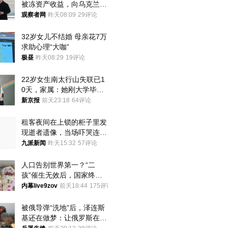
被冻资产收益，向乌克兰提
供援助
观察者网
昨天08:09
29评论
32岁女儿不结婚 母亲花7万
求助心理“大咖”
极昼
昨天08:29
19评论
22岁女生南太行山失联已1
0天，家属：她刚大学毕业
想到山里旅行
新京报
前天23:18
64评论
租客夜间在上锁的柜子里发
现逝者遗像，当场吓哭连夜
搬离，房东退还押金
九派新闻
昨天15:32
57评论
人口告别世界第一？“二
孩”催生无效后，国家终于
向住房出手了！
内幕live9zov
前天18:44
175评论
被俄导弹“洗地”后，泽连斯
基还在做梦：让俄罗斯在冬