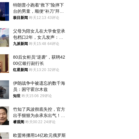
特朗普小跑着“救下”险摔下
台的男童，顺便“补刀”拜
登：“我可不想他像拜登一
极目新闻
昨天12:13
43评论
样摔下来”
父母为陪女儿在大学食堂承
包档口2年，女儿发声：初
衷是为了陪伴，毕业后将不
九派新闻
昨天15:48
64评论
再营业
80后女柜员“逆袭”，获聘42
00亿银行副行长
红星新闻
昨天13:20
32评论
伊朗战争中被遗忘的数千海
员：困守霍尔木兹
知世
昨天15:06
29评论
竹知了风波彻底失控，官方
出手狠狠为余承东出气！雷
军果然没说错
睿观阁
昨天00:22
24评论
欧盟将挪用14亿欧元俄罗斯