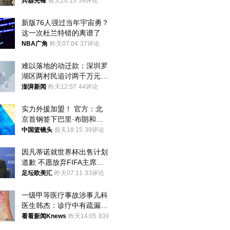
季前求和？
兵器先锋
前天20:13
39评论
新版76人强过当年宇宙勇？
这一次杜兰特错的离谱了
NBA广角
昨天07:04
37评论
难以落地的动迁款：深圳罗
湖区两村民追讨两千万元动
迁款八年未果
澎湃新闻
昨天12:57
44评论
实力外援加盟！ 官方：北
京首钢签下巴里·布朗和桑
普森
中国篮镜头
前天18:15
39评论
因凡蒂诺就世界杯出售计划
道歉 不愿放弃FIFA主席职
位
足坛欧美汇
昨天07:11
33评论
一级甲等医疗事故涉事儿科
医生韩杰：诊疗中有疏漏，
我认错，但不能认罪
看看新闻Knews
昨天14:05
83评论