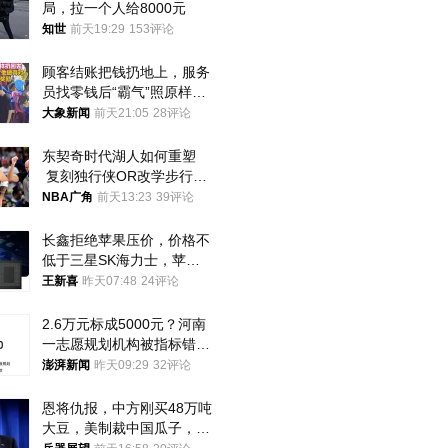
局，拉一个人给8000元
知世
前天19:29
153评论
顾客结账把钱扔地上，服务
员找零钱后“霸气”照原样扔
回去
大象新闻
前天21:05
28评论
东契奇时代湖人如何重塑
 复刻独行侠OR改学步行
者？
NBA广角
前天13:23
39评论
长鑫拒绝苹果压价，价格不
低于三星SK海力士，苹果
失去了议价权
王新喜
昨天07:48
24评论
2.6万元标成5000元？河南
一志愿规划机构被指标错学
费致考生复读
澎湃新闻
昨天09:29
32评论
恩将仇报，中方刚买48万吨
大豆，美制裁中国瓜子，布