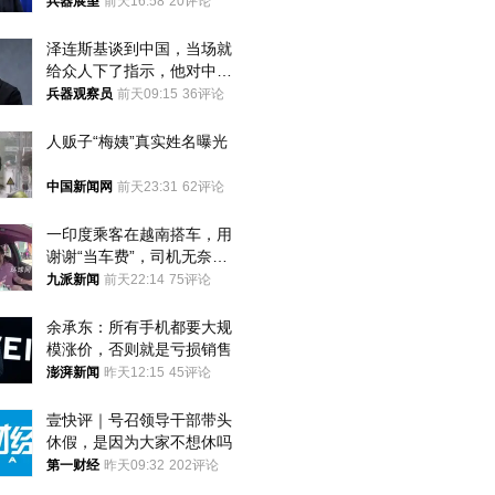
林肯措辞变了
兵器展望
前天16:58
20评论
泽连斯基谈到中国，当场就
给众人下了指示，他对中国
和中乌关系，显然又有了新
兵器观察员
前天09:15
36评论
的想法
人贩子“梅姨”真实姓名曝光
中国新闻网
前天23:31
62评论
一印度乘客在越南搭车，用
谢谢“当车费”，司机无奈发
笑；印度网友：不代表印度
九派新闻
前天22:14
75评论
人
余承东：所有手机都要大规
模涨价，否则就是亏损销售
澎湃新闻
昨天12:15
45评论
壹快评｜号召领导干部带头
休假，是因为大家不想休吗
第一财经
昨天09:32
202评论