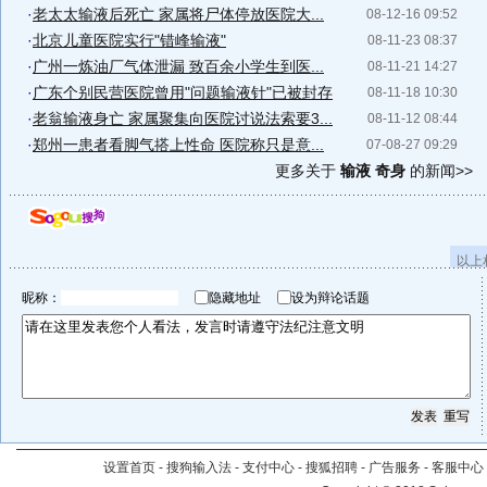
·
老太太输液后死亡 家属将尸体停放医院大...
08-12-16 09:52
·
北京儿童医院实行"错峰输液"
08-11-23 08:37
·
广州一炼油厂气体泄漏 致百余小学生到医...
08-11-21 14:27
·
广东个别民营医院曾用"问题输液针"已被封存
08-11-18 10:30
·
老翁输液身亡 家属聚集向医院讨说法索要3...
08-11-12 08:44
·
郑州一患者看脚气搭上性命 医院称只是意...
07-08-27 09:29
更多关于
输液 奇身
的新闻>>
以上
昵称：
隐藏地址
设为辩论话题
设置首页
-
搜狗输入法
-
支付中心
-
搜狐招聘
-
广告服务
-
客服中心