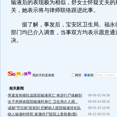
输液后的表现极为相似，舒女士怀疑丈夫的
关，她表示将与律师联络跟进此事。
据了解，事发后，宝安区卫生局、福永
部门均已介入调查，当事双方均表示愿意通
决。
我的天职是搜索
网页
新闻
相关新闻
·
男童发热呕吐送医院输液死亡 将进行尸体解剖
09-06-02 04:38
·
女子患肺炎医院输液时身亡 卫生局介入调...
09-03-14 08:16
·
成都"节日病"提前到 烂醉病人医院输液排长队
09-01-23 10:45
·
病人输液时猝死 家属停尸医院上香祭奠(图)
08-12-26 01:32