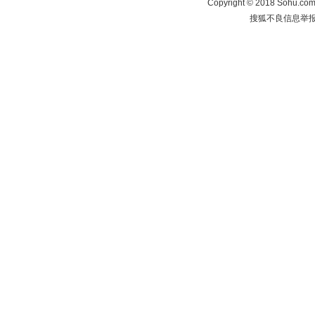
Copyright
©
2018 Sohu.com 
搜狐不良信息举