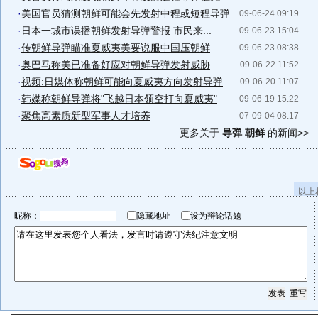
·
美国官员猜测朝鲜可能会先发射中程或短程导弹
09-06-24 09:19
·
日本一城市误播朝鲜发射导弹警报 市民来...
09-06-23 15:04
·
传朝鲜导弹瞄准夏威夷美要说服中国压朝鲜
09-06-23 08:38
·
奥巴马称美已准备好应对朝鲜导弹发射威胁
09-06-22 11:52
·
视频:日媒体称朝鲜可能向夏威夷方向发射导弹
09-06-20 11:07
·
韩媒称朝鲜导弹将"飞越日本领空打向夏威夷"
09-06-19 15:22
·
聚焦高素质新型军事人才培养
07-09-04 08:17
更多关于
导弹 朝鲜
的新闻>>
以上
昵称：
隐藏地址
设为辩论话题