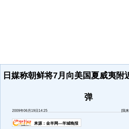
日媒称朝鲜将7月向美国夏威夷附
弹
2009年06月19日14:25
[
我来
来源：
金羊网—羊城晚报