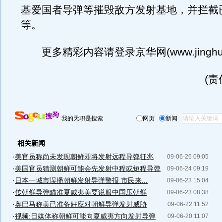
基爱国者导弹等摧毁敌方发射基地，并拦截
等。
更多精彩内容请登录京华网(www.jinghua
(
我的天职是搜索
网页
新闻
相关新闻
·
美官员称尚未发现朝鲜即将发射远程导弹征兆
09-06-26 09:05
·
美国官员猜测朝鲜可能会先发射中程或短程导弹
09-06-24 09:19
·
日本一城市误播朝鲜发射导弹警报 市民来...
09-06-23 15:04
·
传朝鲜导弹瞄准夏威夷美要说服中国压朝鲜
09-06-23 08:38
·
奥巴马称美已准备好应对朝鲜导弹发射威胁
09-06-22 11:52
·
视频:日媒体称朝鲜可能向夏威夷方向发射导弹
09-06-20 11:07