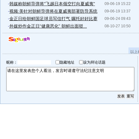
·
韩媒称朝鲜导弹将"飞越日本领空打向夏威夷"
09-06-19 15:22
·
视频:美针对朝鲜导弹将在夏威夷部署防导系统
09-06-19 13:37
·
金正日给朝鲜国足球员写信打气 嘱托好好比赛
09-06-24 09:43
·
外媒炒作金正日“健康恶化” 朝鲜出面驳...
08-10-27 10:50
以上
昵称：
隐藏地址
设为辩论话题