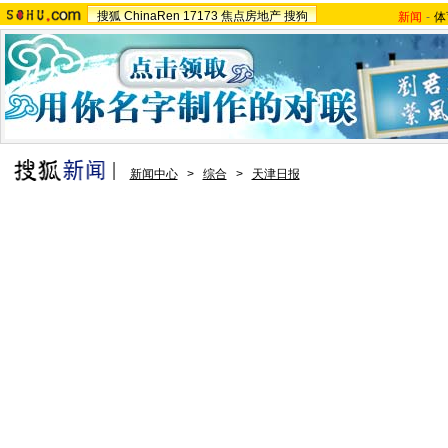
搜狐
ChinaRen
17173
焦点房地产
搜狗
新闻
-
体
新闻中心
>
综合
>
天津日报