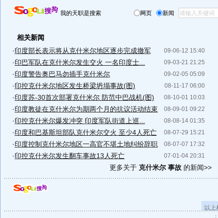
我的天职是搜索
网页
新闻
相关新闻
·
印度部长表示将从克什米尔地区逐步完成撤军
09-06-12 15:40
·
印巴军队在克什米尔发生交火 一名印度士...
09-03-21 21:25
·
印度警告奥巴马勿插手克什米尔
09-02-05 05:09
·
印控克什米尔地区发生桥梁坍塌事故(图)
08-11-17 06:00
·
印度苏-30首次部署克什米尔 防范中巴战机(图)
08-10-01 10:03
·
印度教徒在克什米尔为期两个月的抗议活动结束
08-09-01 09:22
·
印控克什米尔爆发冲突 印度军队街道上巡...
08-08-14 01:35
·
印度和巴基斯坦部队克什米尔交火 至少4人死亡
08-07-29 15:21
·
印度控制克什米尔地区一高官不堪土地纠纷辞职
08-07-07 17:32
·
印控克什米尔发生翻车事故13人死亡
07-01-04 20:31
更多关于
克什米尔 事故
的新闻>>
以上