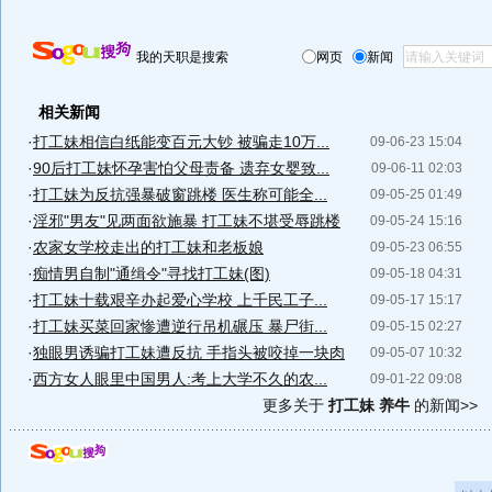
我的天职是搜索
网页
新闻
相关新闻
·
打工妹相信白纸能变百元大钞 被骗走10万...
09-06-23 15:04
·
90后打工妹怀孕害怕父母责备 遗弃女婴致...
09-06-11 02:03
·
打工妹为反抗强暴破窗跳楼 医生称可能全...
09-05-25 01:49
·
淫邪"男友"见两面欲施暴 打工妹不堪受辱跳楼
09-05-24 15:16
·
农家女学校走出的打工妹和老板娘
09-05-23 06:55
·
痴情男自制"通缉令"寻找打工妹(图)
09-05-18 04:31
·
打工妹十载艰辛办起爱心学校 上千民工子...
09-05-17 15:17
·
打工妹买菜回家惨遭逆行吊机碾压 暴尸街...
09-05-15 02:27
·
独眼男诱骗打工妹遭反抗 手指头被咬掉一块肉
09-05-07 10:32
·
西方女人眼里中国男人:考上大学不久的农...
09-01-22 09:08
更多关于
打工妹 养牛
的新闻>>