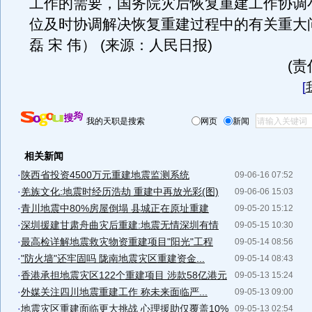
工作的需要，国务院灾后恢复重建工作协调
位及时协调解决恢复重建过程中的有关重大
磊 宋 伟） (来源：人民日报)
(
[
我的天职是搜索
网页
新闻
相关新闻
·
陕西省投资4500万元重建地震监测系统
09-06-16 07:52
·
羌族文化:地震时经历浩劫 重建中再放光彩(图)
09-06-06 15:03
·
青川地震中80%房屋倒塌 县城正在原址重建
09-05-20 15:12
·
深圳援建甘肃舟曲灾后重建:地震无情深圳有情
09-05-15 10:30
·
最高检详解地震救灾物资重建项目"阳光"工程
09-05-14 08:56
·
"防火墙"还牢固吗 陇南地震灾区重建资金...
09-05-14 08:43
·
香港承担地震灾区122个重建项目 涉款58亿港元
09-05-13 15:24
·
外媒关注四川地震重建工作 称未来面临严...
09-05-13 09:00
·
地震灾区重建面临更大挑战 心理援助仅覆盖10%
09-05-13 02:54