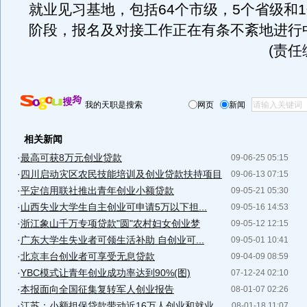
就业见习基地，包括64个市级，5个省级和
阶段，报名及对接工作正在有条不紊地进行
(责任
我的天职是搜索
网页
新闻
相关新闻
·
最高可获8万元创业贷款
09-06-25 05:15
·
四川启动灾区农民技能培训及创业贷款扶持项目
09-06-13 07:15
·
平定信用联社推出青年创业小额贷款
09-05-21 05:30
·
山西失业大学生自主创业可申请5万以下担...
09-05-16 14:53
·
浙江象山千万专项贷款"圆"农村妇女创业梦
09-05-12 12:15
·
广东大学生失业者可领生活补助 自创业可...
09-05-01 10:41
·
北京丰台创业者可享受无息贷款
09-04-09 08:59
·
YBC模式让青年创业成功率达到90%(图)
07-12-24 02:10
·
本报面向全国征集复转军人创业报告
08-01-07 02:26
·
江苏：小额担保贷款带动近16万人创业和就业
08-01-18 11:07