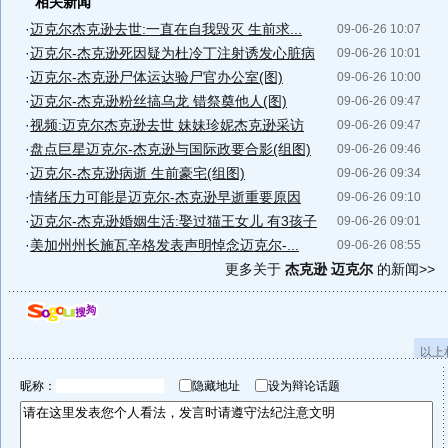
相关新闻
·
迈克尔杰克逊去世:一直在自我毁灭 生前求...
09-06-26 10:07
·
迈克尔-杰克逊死因疑为杜冷丁注射诱发心脏病
09-06-26 10:01
·
迈克尔-杰克逊尸体运达验尸官办公室(图)
09-06-26 10:00
·
迈克尔-杰克逊粉丝搞乌龙 错祭奠他人(图)
09-06-26 09:47
·
视频:迈克尔杰克逊去世 妹妹珍妮杰克逊采访
09-06-26 09:47
·
盘点巨星迈克尔-杰克逊与国际政要合影(组图)
09-06-26 09:46
·
迈克尔-杰克逊病逝 生前豪宅(组图)
09-06-26 09:34
·
情绪压力可能是迈克尔-杰克逊早逝重要原因
09-06-26 09:10
·
迈克尔-杰克逊婚姻生活:娶过猫王女儿 有3孩子
09-06-26 09:01
·
美加州州长施瓦辛格发表声明悼念迈克尔-...
09-06-26 08:55
更多关于
杰克逊 迈克尔
的新闻>>
以上
昵称：
隐藏地址
设为辩论话题