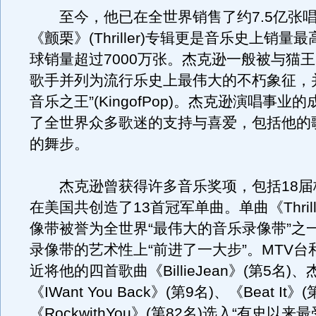
至今，他已在全世界销售了约7.5亿张唱
《颤栗》(Thriller)专辑更是音乐史上销量
球销量超过7000万张。杰克逊一般被与猫
歌手并列为流行乐史上最伟大的不朽象征，
音乐之王”(KingofPop)。杰克逊演唱事业
了全世界众多歌迷的支持与喜爱，包括他的
的舞步。
杰克逊曾获得许多音乐奖项，包括18届
在美国共创造了13首冠军单曲。单曲《Thril
像带被誉为全世界“最伟大的音乐录像带”之
录像带的艺术性上“前进了一大步”。MTV台
近将他的四首歌曲《BillieJean》(第5名)
《IWant You Back》(第9名)、《Beat It》
《RockwithYou》(第82名)选入“有史以来