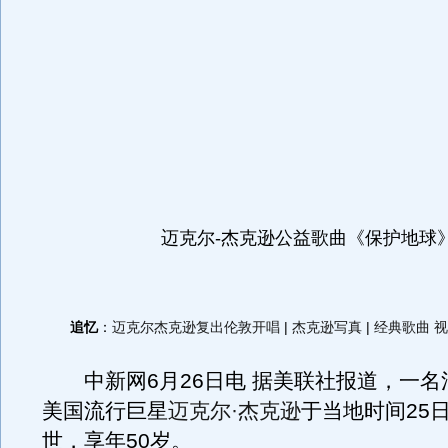
迈克尔-杰克逊公益歌曲《保护地球
追忆
：
迈克尔杰克逊复出伦敦开唱
|
杰克逊写真
|
经典歌曲
视
中新网6月26日电 据美联社报道，一名
美国流行巨星
迈克尔·杰克逊
于当地时间25
世，享年50岁。