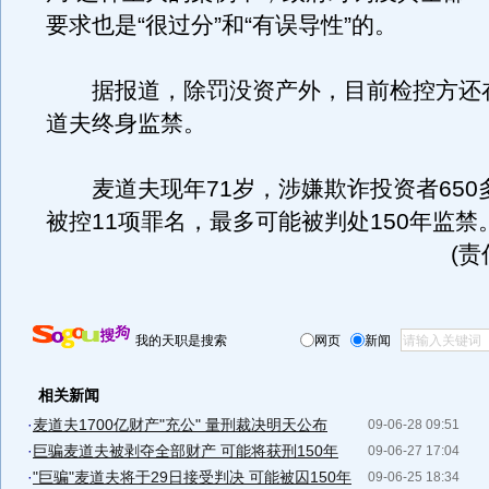
要求也是“很过分”和“有误导性”的。
据报道，除罚没资产外，目前检控方还
道夫终身监禁。
麦道夫现年71岁，涉嫌欺诈投资者650
被控11项罪名，最多可能被判处150年监禁
(
我的天职是搜索
网页
新闻
相关新闻
·
麦道夫1700亿财产"充公" 量刑裁决明天公布
09-06-28 09:51
·
巨骗麦道夫被剥夺全部财产 可能将获刑150年
09-06-27 17:04
·
"巨骗"麦道夫将于29日接受判决 可能被囚150年
09-06-25 18:34