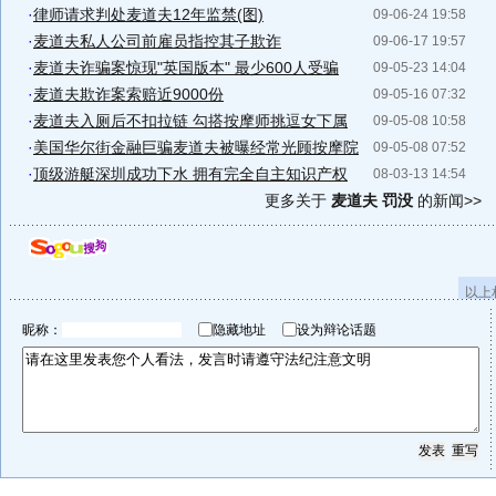
·
律师请求判处麦道夫12年监禁(图)
09-06-24 19:58
·
麦道夫私人公司前雇员指控其子欺诈
09-06-17 19:57
·
麦道夫诈骗案惊现"英国版本" 最少600人受骗
09-05-23 14:04
·
麦道夫欺诈案索赔近9000份
09-05-16 07:32
·
麦道夫入厕后不扣拉链 勾搭按摩师挑逗女下属
09-05-08 10:58
·
美国华尔街金融巨骗麦道夫被曝经常光顾按摩院
09-05-08 07:52
·
顶级游艇深圳成功下水 拥有完全自主知识产权
08-03-13 14:54
更多关于
麦道夫 罚没
的新闻>>
以上
昵称：
隐藏地址
设为辩论话题