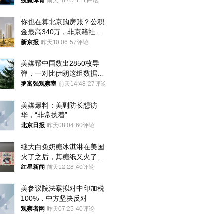
八强
搜狐体育
前天18:45
111评论
你也在算北京购房账？公积
金最高340万，非京籍社保
1年
新京报
昨天10:06
57评论
美媒帮中国数出2850枚导
弹，一对比伊朗这组数据，
发现出大事了
罗富强观察室
前天14:48
27评论
美媒爆料：美副防长想访
华，“非常执着”
北京日报
昨天08:04
60评论
继大白兔奶糖冰淇淋在美国
火了之后，其糖纸又火了！
海外博主盛赞：平面设计经
红星新闻
前天12:28
40评论
典之作
美参议院法案拟对中印加税
100%，中方坚决反对
观察者网
昨天07:25
40评论