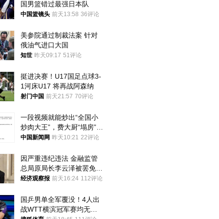
国男篮错过最强日本队
中国篮镜头
前天13:58
36评论
美参院通过制裁法案 针对
俄油气进口大国
知世
昨天09:17
51评论
挺进决赛！U17国足点球3-
1河床U17 将再战阿森纳
射门中国
前天21:57
70评论
一段视频就能炒出“全国小
炒肉大王”，费大厨“塌房”了
吗？
中国新闻网
昨天10:21
22评论
因严重违纪违法 金融监管
总局原局长李云泽被罢免全
国人大代表
经济观察报
前天16:24
112评论
国乒男单全军覆没！4人出
战WTT横滨冠军赛均无缘