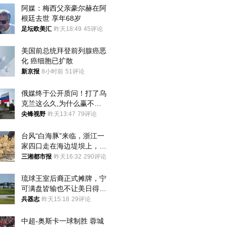
阿媒：梅西父亲豪尔赫在阿
根廷去世 享年68岁
足坛欧美汇
昨天18:49
45评论
美国前总统拜登前列腺癌恶
化 癌细胞已扩散
新京报
8小时前
51评论
俄媒终于公开质问！打了乌
克兰这么久,为什么赢不了?
答案令人沉默
尖锋视野
昨天13:47
79评论
台风“白海豚”来临，浙江一
家四口走在海边堤坝上，其
中9岁男孩被巨浪卷入海
三湘都市报
昨天16:32
290评论
中，搜救仍在进行
琉球王室后裔正式摊牌，宁
可满盘皆输也不让美日得
逞，中国成关键
兵器志
昨天15:18
29评论
中超-奥斯卡一球制胜 蓉城