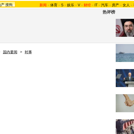
地产
搜狗
新闻
-
体育
-
S
-
娱乐
-
V
-
财经
-
IT
-
汽车
-
房产
-
女人
-
热评榜
>
国内要闻
>
时事