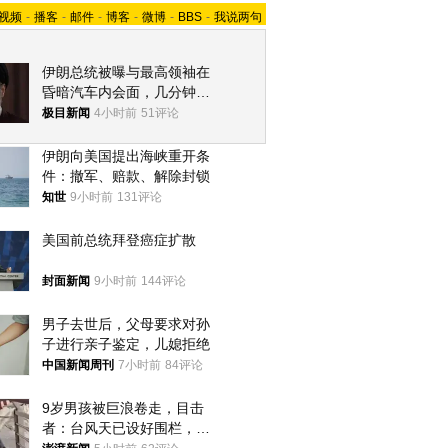
视频
-
播客
-
邮件
-
博客
-
微博
-
BBS
-
我说两句
伊朗总统被曝与最高领袖在
昏暗汽车内会面，几分钟里
只能靠声音交谈难辨真假
极目新闻
4小时前
51评论
伊朗向美国提出海峡重开条
件：撤军、赔款、解除封锁
知世
9小时前
131评论
美国前总统拜登癌症扩散
封面新闻
9小时前
144评论
男子去世后，父母要求对孙
子进行亲子鉴定，儿媳拒绝
中国新闻周刊
7小时前
84评论
9岁男孩被巨浪卷走，目击
者：台风天已设好围栏，一