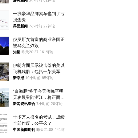
家四口翻入时保安曾喊话劝
澎湃新闻
5小时前
62评论
阻
一线豪华品牌卖车也到了亏
损边缘
界面新闻
7小时前
27评论
俄罗斯女首富的商业帝国正
被乌克兰炸毁
知世
昨天20:27
161评论
伊朗方面展示被击落的美以
飞机残骸：包括一架美军F-
15战斗机残骸以及多架无人
新京报
10小时前
85评论
机等
“白海豚”将于今天傍晚至明
天凌晨登陆浙江，将正面袭
击、贯穿浙江
新闻资讯综合
7小时前
20评论
十多万人报名的考试，成绩
全部作废，公平么？
中国新闻周刊
昨天21:08
441评论