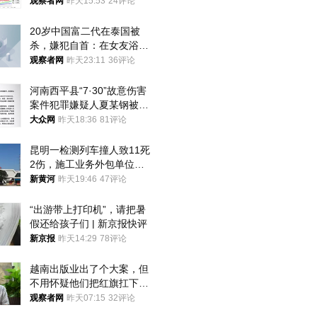
观察者网
昨天15:53
24评论
20岁中国富二代在泰国被
杀，嫌犯自首：在女友浴室
看到他
观察者网
昨天23:11
36评论
河南西平县“7·30”故意伤害
案件犯罪嫌疑人夏某钢被抓
获
大众网
昨天18:36
81评论
昆明一检测列车撞人致11死
2伤，施工业务外包单位被
罚1.5万元，国铁昆明局被
新黄河
昨天19:46
47评论
罚300万元
“出游带上打印机”，请把暑
假还给孩子们 | 新京报快评
新京报
昨天14:29
78评论
越南出版业出了个大案，但
不用怀疑他们把红旗扛下去
的决心
观察者网
昨天07:15
32评论