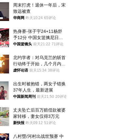
周末打虎！退休一年后，宋
致远被查
华商网
昨天10:24
65评论
热身赛-张子宇24+11杨舒
予12分 中国女篮擒尼日利
亚
中国篮镜头
前天21:22
71评论
北约学者：对乌克兰的斩首
行动终于开始，几个月内乌
将投降
虚怀论语
前天15:34
38评论
出生时被抱错，两女子错换
37年人生，最新进展
中国新闻周刊
前天21:50
20评论
丈夫坠亡后百万赔偿款被婆
家转移，妻女仅得3万元
新快报
昨天09:12
51评论
八村塁/河村出战世预赛 中