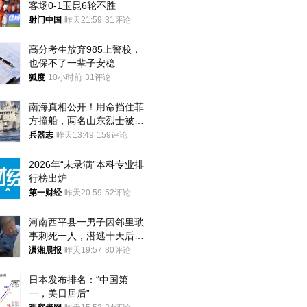
客场0-1玉昆6轮不胜
射门中国
昨天21:59
31评论
高分考生放弃985上警校，
也保不了一辈子安稳
狐度
10小时前
31评论
南海真相公开！用命挡住菲
方撞船，两名山东烈士被授
武警最高荣誉
兵器志
昨天13:49
159评论
2026年“未录满”本科专业排
行榜出炉
第一财经
昨天20:59
52评论
河南西平县一男子因邻里琐
事刺死一人，潜逃十天后在
十多公里外一片玉米地里落
潇湘晨报
昨天19:57
80评论
网
日本发布排名：“中国第
一，美日居后”