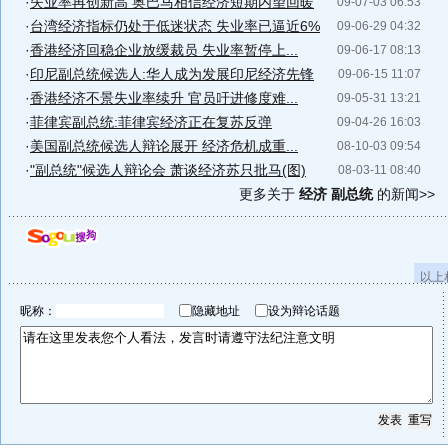
·
失业率再创新高 奥巴马相信经济短期内望回暖
09-07-03 06:53
·
台湾经济指标仍处于低迷状态 失业率已逼近6%
09-06-29 04:32
·
香港经济回稳企业放缓裁员 失业率暂停上...
09-06-17 08:13
·
印尼副总统候选人:华人成为发展印尼经济先锋
09-06-15 11:07
·
香港经济不景失业率续升 官员吁进修度难...
09-05-31 13:21
·
菲律宾副总统:菲律宾经济正在复苏反弹
09-04-26 16:03
·
美国副总统候选人辩论展开 经济危机成重...
08-10-03 09:54
·
"副总统"候选人辩论会 萧谈经济苏只批马(图)
08-03-11 08:40
更多关于
经济 副总统
的新闻>>
以上
昵称：
隐藏地址
设为辩论话题