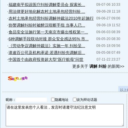
·
福建南平拟设医疗纠纷调解委员会 探索长...
09-07-06 10:33
·
用法律更好地化解农村土地承包经营纠纷 ...
09-06-28 11:18
·
农村土地承包经营纠纷调解仲裁法2010年起施行
09-06-27 09:06
·
协警调解纠纷时被醉汉咬断手指 当事人已...
09-06-19 11:52
·
食品安全法施行第一天南京市爆出维权第一...
09-06-03 08:39
·
6种调解手段联动对接 群众安全感达95% 市...
09-05-20 08:30
·
《劳动争议调解仲裁法》实施一年 纠纷呈...
09-05-18 09:56
·
港逾百公司及机构承诺:若遇纠纷先调解后...
09-05-08 07:49
·
中国首个由政府投资超大型“医疗航母”问世
07-11-22 23:27
更多关于
调解 纠纷
的新闻>>
以上
昵称：
隐藏地址
设为辩论话题