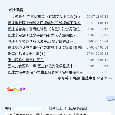
相关新闻
·
中央气象台:广东福建等地有35℃以上高温(图)
09-07-11 07:13
·
福建推行医患纠纷人民调解制度 设调解工作室
09-07-11 06:16
·
福建省台办以富贵红珍品《寿星》礼贺吴伯雄
09-07-10 17:15
·
福建永定煤矿透水事故尚有六人被困(组图)
09-07-10 17:00
·
港臻美学校办学权风波平息 敲定由福建商...
09-07-10 10:24
·
福建空心菜中毒事件凸显农村蔬菜监管漏洞(图)
07-05-24 01:34
·
吃完西瓜 6人全中毒(图)
07-04-25 06:52
·
佛山西瓜中毒事件平息
07-04-25 06:12
·
五人共食西瓜中毒 医生称疑为化学物质中...
07-04-18 10:56
·
福建尤溪40多名小学生血铅超标 1名中度铅中毒
06-11-05 17:56
更多关于
福建 西瓜中毒
的新闻>>
以上
昵称：
隐藏地址
设为辩论话题