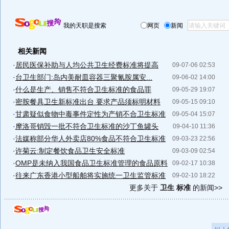
我的天职是搜索
网页
新闻
相关新闻
·
居民医保补助与人均公共卫生经费标准将提高
09-07-06 02:53
·
台卫生部门:岛内美耐皿容器三聚氰胺属安...
09-06-02 14:00
·
什么是生产、销售不符合卫生标准的食品罪
09-05-29 19:07
·
密胺餐具卫生新标准出台 要求产品须标明材料
09-05-15 09:10
·
甘肃疑似食物中毒事件定性为产销不合卫生标准
09-05-04 15:07
·
摩洛哥销毁一批不符合卫生标准的沙丁鱼罐头
09-04-10 11:36
·
法媒称部分华人外卖店80%食品不符合卫生标准
09-03-23 22:56
·
许菊云:制定餐饮食品卫生安全标准
09-03-09 02:54
·
OMP是未纳入我国食品卫生标准管理的食品原料
09-02-17 10:38
·
往来广东香港小型船舶将实施统一卫生监管标准
09-02-10 18:22
更多关于
卫生 标准
的新闻>>