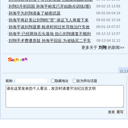
·
刘翔3月初回国 孙海平称其已开始跑步训练(图)
09-02-15 13:59
·
孙海平为刘翔准备了秘密武器
09-02-04 04:19
·
孙海平将赴美让刘翔吃"苦" 保证飞人将瘦下来
09-02-02 15:19
·
孙海平谈刘翔退赛:检录时间过长导致治疗失效
09-01-24 07:07
·
孙海平:已经两块石头落地 担心刘翔康复不顺利
08-12-12 12:57
·
刘翔手术费遭质疑 孙海平回应:为省钱买二手车
08-12-04 11:12
更多关于
刘翔
的新闻>>
以上
昵称：
隐藏地址
设为辩论话题