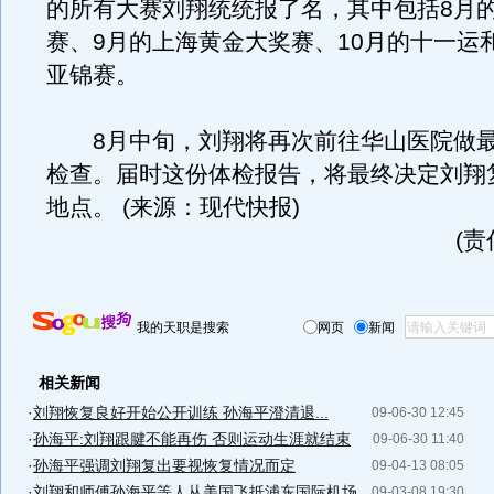
的所有大赛刘翔统统报了名，其中包括8月
赛、9月的上海黄金大奖赛、10月的十一运和
亚锦赛。
8月中旬，刘翔将再次前往华山医院做最
检查。届时这份体检报告，将最终决定刘翔
地点。 (来源：现代快报)
(
我的天职是搜索
网页
新闻
相关新闻
·
刘翔恢复良好开始公开训练 孙海平澄清退...
09-06-30 12:45
·
孙海平:刘翔跟腱不能再伤 否则运动生涯就结束
09-06-30 11:40
·
孙海平强调刘翔复出要视恢复情况而定
09-04-13 08:05
·
刘翔和师傅孙海平等人从美国飞抵浦东国际机场
09-03-08 19:30