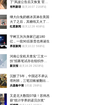
了”风波公告后又恢复 官媒
曾力挺：劝华为要大度的，
有料新语
前天16:07
216评论
你们适不适合？
继大白兔奶糖冰淇淋在美国
火了之后，其糖纸又火了！
海外博主盛赞：平面设计经
红星新闻
前天12:28
40评论
典之作
宇树王兴兴身家已超180
亿，一批90后新贵也将诞生
界面新闻
前天10:22
59评论
河南公安机关查实“三支一
扶”招募笔试存在组织作弊
犯罪行为
新京报
前天16:28
292评论
沉默了5年，中国还不承认
塔利班，三笔旧账被翻出，
最大风险出现
兵器集中营
3天前
29评论
又是北大数院07级！苏炜杰
获“统计学界的诺贝尔奖”