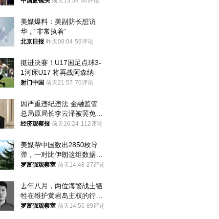
中国篮镜头
前天13:58
36评论
美媒爆料：美副防长想访
华，“非常执着”
北京日报
昨天08:04
59评论
挺进决赛！U17国足点球3-
1河床U17 将再战阿森纳
射门中国
前天21:57
70评论
因严重违纪违法 金融监管
总局原局长李云泽被罢免全
国人大代表
经济观察报
前天16:24
112评论
美媒帮中国数出2850枚导
弹，一对比伊朗这组数据，
发现出大事了
罗富强观察室
前天14:48
27评论
去年八月，两位海警战士牺
牲在维护黄岩岛主权的行动
中
罗富强观察室
前天14:55
89评论