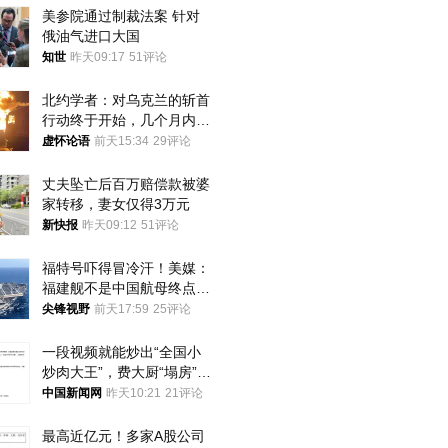
美参院通过制裁法案 针对
俄油气进口大国
知世
昨天09:17
51评论
北约学者：对乌克兰的斩首
行动终于开始，几个月内乌
将投降
虚怀论语
前天15:34
29评论
丈夫坠亡后百万赔偿款被婆
家转移，妻女仅得3万元
新快报
昨天09:12
51评论
福特号吓得冒冷汗！美媒：
福建舰不是中国航母终点，
而是新起点！
尖锋视野
前天17:59
25评论
一段视频就能炒出“全国小
炒肉大王”，费大厨“塌房”了
吗？
中国新闻网
昨天10:21
21评论
最高近亿元！多家A股公司