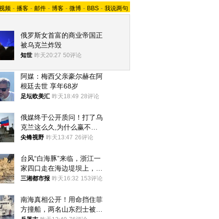
视频
-
播客
-
邮件
-
博客
-
微博
-
BBS
-
我说两句
俄罗斯女首富的商业帝国正
被乌克兰炸毁
知世
昨天20:27
50评论
阿媒：梅西父亲豪尔赫在阿
根廷去世 享年68岁
足坛欧美汇
昨天18:49
28评论
俄媒终于公开质问！打了乌
克兰这么久,为什么赢不了?
答案令人沉默
尖锋视野
昨天13:47
26评论
台风“白海豚”来临，浙江一
家四口走在海边堤坝上，其
中9岁男孩被巨浪卷入海
三湘都市报
昨天16:32
153评论
中，搜救仍在进行
南海真相公开！用命挡住菲
方撞船，两名山东烈士被授