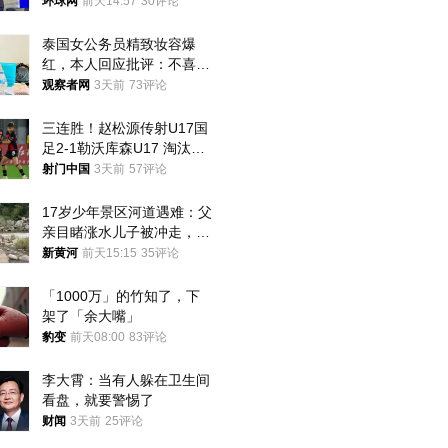
环球网
前天14:57
30评论
泰国女公务员精致妆容爆
红，本人回应批评：不喜欢
就别看
观察者网
3天前
73评论
三连胜！赵松源传射U17国
足2-1勒沃库森U17 淘汰赛
将战河床
射门中国
3天前
57评论
17岁少年景区河道遇难：父
亲目睹涨水儿子被冲走，当
地排除上游泄洪，家属盼厘
新黄河
前天15:15
35评论
清责任
「1000万」的竹知了，下
架了「余大嘴」
豹变
前天08:00
83评论
李大霄：当有人躲在卫生间
看盘，就要警惕了
财闻
3天前
25评论