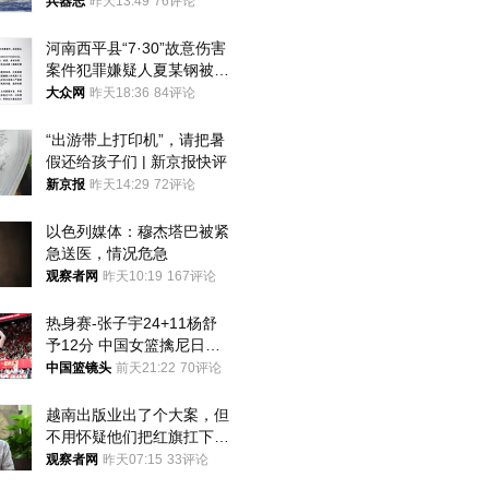
武警最高荣誉
兵器志
昨天13:49
76评论
河南西平县“7·30”故意伤害
案件犯罪嫌疑人夏某钢被抓
获
大众网
昨天18:36
84评论
“出游带上打印机”，请把暑
假还给孩子们 | 新京报快评
新京报
昨天14:29
72评论
以色列媒体：穆杰塔巴被紧
急送医，情况危急
观察者网
昨天10:19
167评论
热身赛-张子宇24+11杨舒
予12分 中国女篮擒尼日利
亚
中国篮镜头
前天21:22
70评论
越南出版业出了个大案，但
不用怀疑他们把红旗扛下去
的决心
观察者网
昨天07:15
33评论