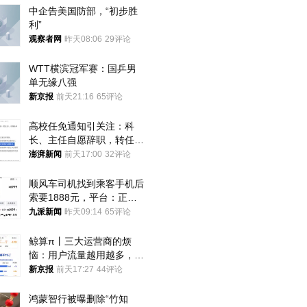
中企告美国防部，“初步胜
利”
观察者网
昨天08:06
29评论
WTT横滨冠军赛：国乒男
单无缘八强
新京报
前天21:16
65评论
高校任免通知引关注：科
长、主任自愿辞职，转任思
政辅导员
澎湃新闻
前天17:00
32评论
顺风车司机找到乘客手机后
索要1888元，平台：正和
司机沟通协商
九派新闻
昨天09:14
65评论
鲸算π丨三大运营商的烦
恼：用户流量越用越多，收
入却越来越少
新京报
前天17:27
44评论
鸿蒙智行被曝删除“竹知