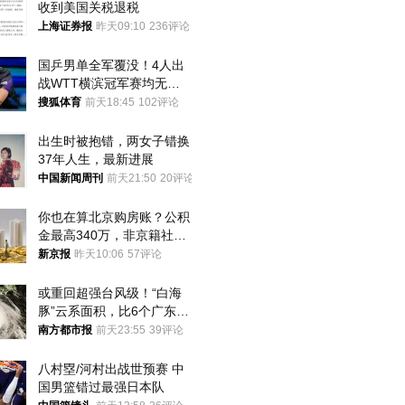
收到美国关税退税
上海证券报
昨天09:10
236评论
国乒男单全军覆没！4人出
战WTT横滨冠军赛均无缘
八强
搜狐体育
前天18:45
102评论
出生时被抱错，两女子错换
37年人生，最新进展
中国新闻周刊
前天21:50
20评论
你也在算北京购房账？公积
金最高340万，非京籍社保
1年
新京报
昨天10:06
57评论
或重回超强台风级！“白海
豚”云系面积，比6个广东还
大！深圳官方：注意这件事
南方都市报
前天23:55
39评论
八村塁/河村出战世预赛 中
国男篮错过最强日本队