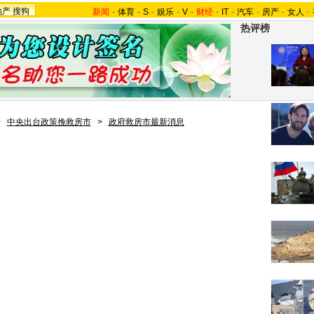
地产
搜狗
新闻
-
体育
-
S
-
娱乐
-
V
-
财经
-
IT
-
汽车
-
房产
-
女人
-
热评榜
>
中央出台政策挽救房市
>
政府救房市最新消息