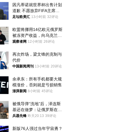
因凡蒂诺就世界杯出售计划
道歉 不愿放弃FIFA主席职
位
足坛欧美汇
13小时前
32评论
欧盟将挪用14亿欧元俄罗斯
被冻资产收益，向乌克兰提
供援助
观察者网
12小时前
26评论
再次炸场，梁文锋的克制与
代价
中国新闻周刊
13小时前
20评论
余承东：所有手机都要大规
模涨价，否则就是亏损销售
澎湃新闻
8小时前
45评论
被俄导弹“洗地”后，泽连斯
基还在做梦：让俄罗斯在冬
季前求和？
兵器先锋
昨天20:13
39评论
新版76人强过当年宇宙勇？