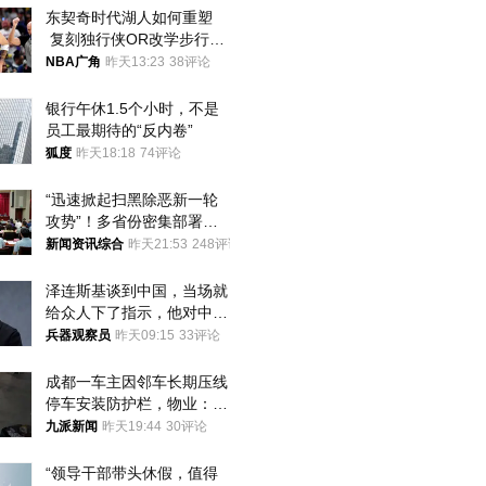
东契奇时代湖人如何重塑
 复刻独行侠OR改学步行
者？
NBA广角
昨天13:23
38评论
银行午休1.5个小时，不是
员工最期待的“反内卷”
狐度
昨天18:18
74评论
“迅速掀起扫黑除恶新一轮
攻势”！多省份密集部署，
公布举报方式
新闻资讯综合
昨天21:53
248评论
泽连斯基谈到中国，当场就
给众人下了指示，他对中国
和中乌关系，显然又有了新
兵器观察员
昨天09:15
33评论
的想法
成都一车主因邻车长期压线
停车安装防护栏，物业：不
建议装护栏，也会影响自身
九派新闻
昨天19:44
30评论
停车
“领导干部带头休假，值得