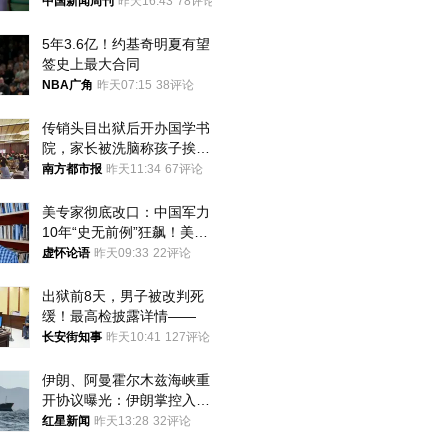
中国新闻周刊
昨天16:43
78评论
5年3.6亿！约基奇明夏有望
签史上最大合同
NBA广角
昨天07:15
38评论
传销头目出狱后开办国学书
院，家长被洗脑称孩子挨打
才有效果
南方都市报
昨天11:34
67评论
美专家彻底改口：中国军力
10年“史无前例”狂飙！美军
真慌了
虚怀论语
昨天09:33
22评论
出狱前8天，男子被改判死
缓！最高检披露详情——
长安街知事
昨天10:41
127评论
伊朗、阿曼霍尔木兹海峡重
开协议曝光：伊朗掌控入湾
航道，与阿曼平分“服务费”
红星新闻
昨天13:28
32评论