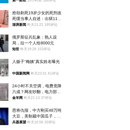
第一财经
10小时前
180评论
抢劫刺死19岁少女的死刑改
死缓当事人自述：出狱11年
间始终刻意躲避被害人家属
澎湃新闻
昨天21:22
195评论
俄罗斯征兵乱象：熟人设
局，拉一个人给8000元
知世
昨天19:29
153评论
人贩子“梅姨”真实姓名曝光
中国新闻网
昨天23:31
61评论
24小时不关空调，电费竟降
六成？网友吵翻，电力部门
回应→
金羊网
昨天21:13
37评论
恩将仇报，中方刚买48万吨
大豆，美制裁中国瓜子，布
林肯措辞变了
兵器展望
昨天16:58
20评论