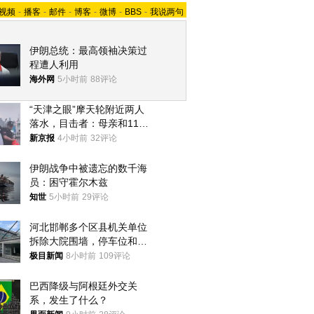
视频
-
播客
-
邮件
-
博客
-
微博
-
BBS
-
我说两句
伊朗总统：最高领袖决策过
程遭人利用
海外网
5小时前
88评论
“天津之眼”摩天轮附近两人
落水，目击者：母亲和11岁
儿子先后被打捞上岸
新京报
4小时前
32评论
伊朗战争中被遗忘的数千海
员：困守霍尔木兹
知世
5小时前
29评论
河北邯郸多个区县机关单位
拆除大院围墙，停车位和厕
所免费开放，当地多部门回
极目新闻
8小时前
109评论
应
巴西降级与阿根廷外交关
系，发生了什么？