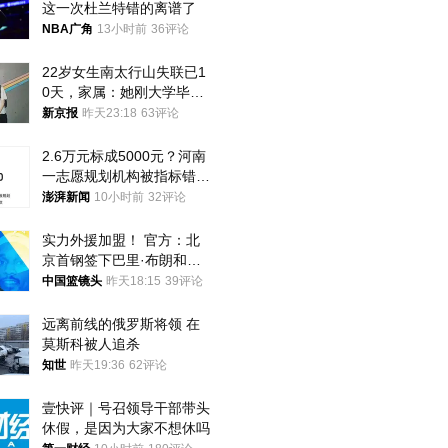
这一次杜兰特错的离谱了
NBA广角
13小时前
36评论
22岁女生南太行山失联已1
0天，家属：她刚大学毕业
想到山里旅行
新京报
昨天23:18
63评论
2.6万元标成5000元？河南
一志愿规划机构被指标错学
费致考生复读
澎湃新闻
10小时前
32评论
实力外援加盟！ 官方：北
京首钢签下巴里·布朗和桑
普森
中国篮镜头
昨天18:15
39评论
远离前线的俄罗斯将领 在
莫斯科被人追杀
知世
昨天19:36
62评论
壹快评｜号召领导干部带头
休假，是因为大家不想休吗