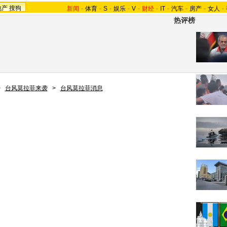
地产
搜狗
新闻
-
体育
-
S
-
娱乐
-
V
-
财经
-
IT
-
汽车
-
房产
-
女人
-
热评榜
>
台风莫拉菲来袭
>
台风莫拉菲消息