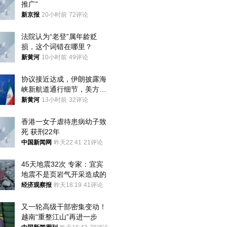
推广”
新京报
20小时前
72评论
法院认为“老登”属年龄贬
损，这个词错在哪里？
新黄河
10小时前
49评论
协议接近达成，伊朗披露海
峡新航道通行细节，美方再
提“倒计时”
新黄河
13小时前
32评论
香港一女子虐待患病幼子致
死 获刑22年
中国新闻网
昨天22:41
21评论
45天地震32次 专家：宜宾
地震不是页岩气开采造成的
经济观察报
昨天18:19
41评论
又一轮高级干部密集变动！
越南“重整江山”再进一步