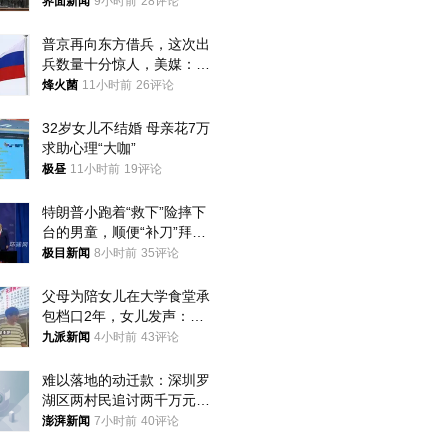
界面新闻
9小时前
28评论
普京再向东方借兵，这次出
兵数量十分惊人，美媒：俄
朝要动真格？
烽火菌
11小时前
26评论
32岁女儿不结婚 母亲花7万
求助心理“大咖”
极昼
11小时前
19评论
特朗普小跑着“救下”险摔下
台的男童，顺便“补刀”拜
登：“我可不想他像拜登一
极目新闻
8小时前
35评论
样摔下来”
父母为陪女儿在大学食堂承
包档口2年，女儿发声：初
衷是为了陪伴，毕业后将不
九派新闻
4小时前
43评论
再营业
难以落地的动迁款：深圳罗
湖区两村民追讨两千万元动
迁款八年未果
澎湃新闻
7小时前
40评论