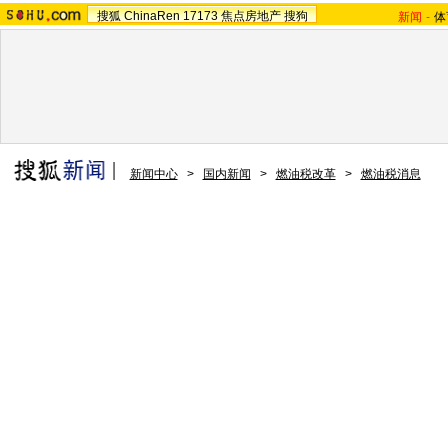
搜狐
ChinaRen
17173
焦点房地产
搜狗
新闻
-
体
新闻中心
>
国内新闻
>
燃油税改革
>
燃油税消息