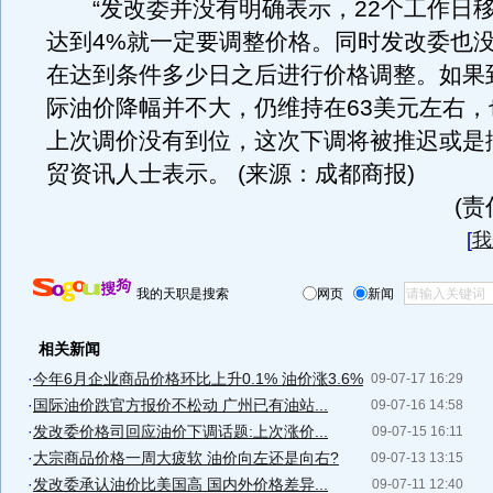
“发改委并没有明确表示，22个工作日
达到4%就一定要调整价格。同时发改委也
在达到条件多少日之后进行价格调整。如果到
际油价降幅并不大，仍维持在63美元左右，
上次调价没有到位，这次下调将被推迟或是
贸资讯人士表示。 (来源：成都商报)
(
[
我
我的天职是搜索
网页
新闻
相关新闻
·
今年6月企业商品价格环比上升0.1% 油价涨3.6%
09-07-17 16:29
·
国际油价跌官方报价不松动 广州已有油站...
09-07-16 14:58
·
发改委价格司回应油价下调话题:上次涨价...
09-07-15 16:11
·
大宗商品价格一周大疲软 油价向左还是向右?
09-07-13 13:15
·
发改委承认油价比美国高 国内外价格差异...
09-07-11 12:40