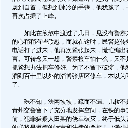
虑到自首，但想到冰冷的手铐，他犹豫了，
再次占据了上峰。
如此在煎熬中渡过了几日，见没有警察
的心稍稍有些欣慰，而就在这时，民警赵传
电话打了进来，他再次紧张起来，慌忙编出
言。可转念又一想，警察检车怕什么，又不
抓紧想办法把车修好。为了不留下破绽，他
溜到百十里以外的淄博张店区修车，本以为
了。
殊不知，法网恢恢，疏而不漏。几粒不
青州交警留下了充分地发挥空间，在铁的事
前，犯罪嫌疑人田某的侥幸破灭，终于低头
的必将是道德的谴责和法律的严惩！（潘少