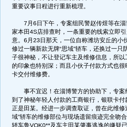
重要议事日程进行重新梳理。
7月6日下午，专案组民警赵传煜等在淄
家本田4S店排查时，一条重要的线索立即
意。6月23日那天，一位自称潍坊安丘的小
修过一辆新款无牌“思域”轿车，还换过一只
子很神秘，不让登记车主及维修信息，所以
的印象也特别深；而且小伙子付款方式也很
卡交付维修费。
事不宜迟！在淄博警方的协助下，专案
到了神秘年轻人付款的工商银行，银联卡付
正是田某。经进一步调查取证，曾在此维修
域”轿车的维修部位与现场遗留痕迹完全吻
轿车鲁VQK0**及车主田某肇事逃逸的嫌疑