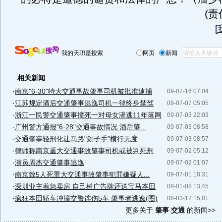
(
[
我的天职是搜索
网页
新闻
相关新闻
·
南京"6-30"特大交通事故肇事司机被批准逮捕
09-07-16 07:04
·
江苏规定酒后交通肇事逃逸司机一律终身禁驾
09-07-07 05:05
·
浙江一民警交通肇事撞死一对母女潜逃11年落网
09-07-03 22:03
·
广州警方通报"6·28"交通事故情况 酒后肇...
09-07-03 08:58
·
交通肇事轻刑化让马路"刽子手"横行无度
09-07-03 08:57
·
律师称南京重大交通事故肇事司机或被判死刑
09-07-02 05:12
·
演员周杰交通肇事逃逸
09-07-02 01:07
·
南京致5人死重大交通事故肇事犯罪嫌疑人...
09-07-01 18:31
·
深圳业主着急卖房 自己树广告牌还送宝马本田
08-01-08 13:45
·
疯狂本田轿车冲撞交警连伤5车 肇事者逃逸(图)
08-03-12 15:01
更多关于
肇事 交通
的新闻>>