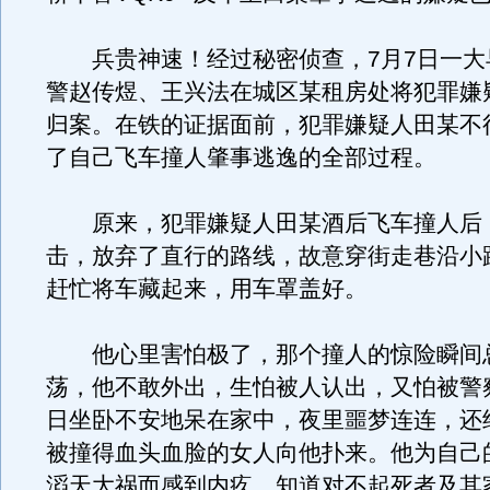
兵贵神速！经过秘密侦查，7月7日一大
警赵传煜、王兴法在城区某租房处将犯罪嫌
归案。在铁的证据面前，犯罪嫌疑人田某不
了自己飞车撞人肇事逃逸的全部过程。
原来，犯罪嫌疑人田某酒后飞车撞人后
击，放弃了直行的路线，故意穿街走巷沿小
赶忙将车藏起来，用车罩盖好。
他心里害怕极了，那个撞人的惊险瞬间
荡，他不敢外出，生怕被人认出，又怕被警
日坐卧不安地呆在家中，夜里噩梦连连，还
被撞得血头血脸的女人向他扑来。他为自己
滔天大祸而感到内疚，知道对不起死者及其