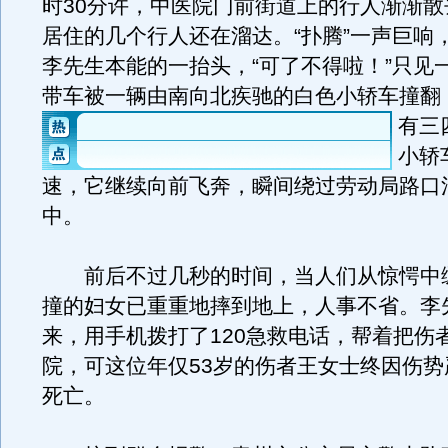
时30分许，中医院门前街道上的行人渐渐散
居住的几个行人还在溜达。“扑腾”一声巨响
李先生本能的一抬头，“可了不得啦！”只见
带车被一辆由南向北疾驰的白色小轿车撞翻
有三
小轿
速，它继续向前飞奔，瞬间绕过劳动局路口
中。
前后不过几秒的时间，当人们从惊愕中
撞的妇女已重重地摔到地上，人事不省。李
来，用手机拨打了120急救电话，帮着把伤
院，可这位年仅53岁的伤者王女士终因伤势
死亡。