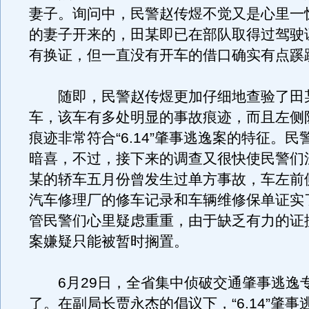
妻子。询问中，民警赵传煜不觉又是心里一
的妻子开来的，田某即已在部队取得过驾驶
有换证，但一直没有开车的借口确实有点蹊
随即，民警赵传煜更加仔细地查验了田
车，该车有多处明显的事故痕迹，而且左侧
痕迹非常符合“6.14”肇事逃逸案的特征。
暗喜，不过，接下来的调查又很快使民警们
某的轿车五月份曾发生过单方事故，车左前
汽车修理厂的修车记录和车辆维修保单证实
管民警们心里疑虑重重，由于缺乏有力的证
案嫌疑只能被暂时搁置。
6月29日，全省集中侦破交通肇事逃逸
了。在副局长贾永杰的倡议下，“6.14”肇