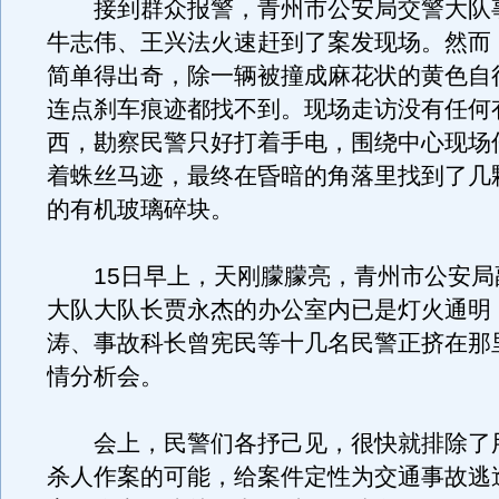
接到群众报警，青州市公安局交警大队
牛志伟、王兴法火速赶到了案发现场。然而
简单得出奇，除一辆被撞成麻花状的黄色自
连点刹车痕迹都找不到。现场走访没有任何
西，勘察民警只好打着手电，围绕中心现场
着蛛丝马迹，最终在昏暗的角落里找到了几
的有机玻璃碎块。
15日早上，天刚朦朦亮，青州市公安局
大队大队长贾永杰的办公室内已是灯火通明
涛、事故科长曾宪民等十几名民警正挤在那
情分析会。
会上，民警们各抒己见，很快就排除了
杀人作案的可能，给案件定性为交通事故逃