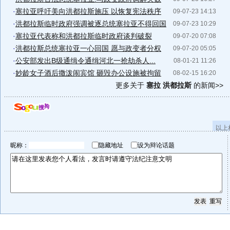
·
塞拉亚呼吁美向洪都拉斯施压 以恢复宪法秩序
09-07-23 14:13
·
洪都拉斯临时政府强调被逐总统塞拉亚不得回国
09-07-23 10:29
·
塞拉亚代表称和洪都拉斯临时政府谈判破裂
09-07-20 07:08
·
洪都拉斯总统塞拉亚一心回国 愿与政变者分权
09-07-20 05:05
·
公安部发出B级通缉令通缉河北一抢劫杀人...
08-01-21 11:26
·
妙龄女子酒后撒泼闹宾馆 砸毁办公设施被拘留
08-02-15 16:20
更多关于
塞拉 洪都拉斯
的新闻>>
以上
昵称：
隐藏地址
设为辩论话题