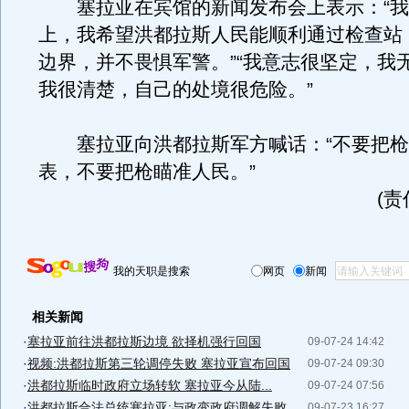
塞拉亚在宾馆的新闻发布会上表示：“我
上，我希望洪都拉斯人民能顺利通过检查站，
边界，并不畏惧军警。”“我意志很坚定，我
我很清楚，自己的处境很危险。”
塞拉亚向洪都拉斯军方喊话：“不要把枪
表，不要把枪瞄准人民。”
(
我的天职是搜索
网页
新闻
相关新闻
·
塞拉亚前往洪都拉斯边境 欲择机强行回国
09-07-24 14:42
·
视频:洪都拉斯第三轮调停失败 塞拉亚宣布回国
09-07-24 09:30
·
洪都拉斯临时政府立场转软 塞拉亚今从陆...
09-07-24 07:56
·
洪都拉斯合法总统塞拉亚:与政变政府调解失败
09-07-23 16:27