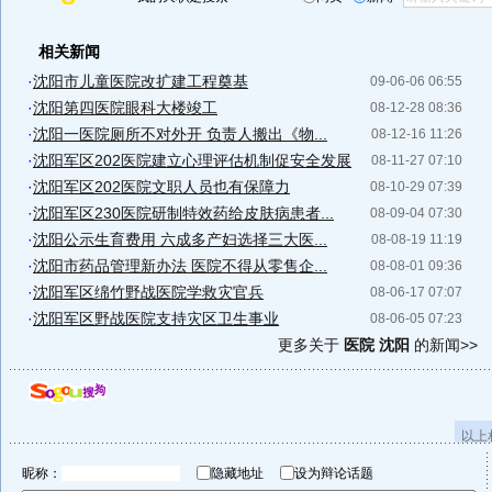
相关新闻
·
沈阳市儿童医院改扩建工程奠基
09-06-06 06:55
·
沈阳第四医院眼科大楼竣工
08-12-28 08:36
·
沈阳一医院厕所不对外开 负责人搬出《物...
08-12-16 11:26
·
沈阳军区202医院建立心理评估机制促安全发展
08-11-27 07:10
·
沈阳军区202医院文职人员也有保障力
08-10-29 07:39
·
沈阳军区230医院研制特效药给皮肤病患者...
08-09-04 07:30
·
沈阳公示生育费用 六成多产妇选择三大医...
08-08-19 11:19
·
沈阳市药品管理新办法 医院不得从零售企...
08-08-01 09:36
·
沈阳军区绵竹野战医院学救灾官兵
08-06-17 07:07
·
沈阳军区野战医院支持灾区卫生事业
08-06-05 07:23
更多关于
医院 沈阳
的新闻>>
以上
昵称：
隐藏地址
设为辩论话题