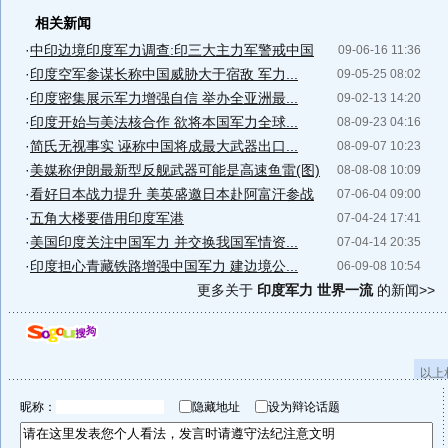
相关新闻
·
中印边境印度军力调查:印三大主力军警戒中国
09-06-16 11:36
·
印度空军参谋长称中国威胁大于宿敌 军力...
09-05-25 08:02
·
印度密集展示军力增强自信 举办全亚洲最...
09-02-13 14:20
·
印度开始与美法核合作 欲将本国军力全球...
08-09-23 04:16
·
简氏无视事实 诬称中国将成最大武器出口...
08-09-07 10:23
·
美媒称伊朗最新型反舰武器可能是高速鱼雷(图)
08-08-08 10:09
·
看好日本战力提升 美英盛邀日本赴阿富汗参战
07-06-04 09:00
·
五角大楼要借用印度军港
07-04-24 17:41
·
美国印度关注中国军力 并交换我国军情资...
07-04-14 20:35
·
印度担心青藏铁路增强中国军力 建边境公...
06-09-08 10:54
更多关于
印度军力 世界一流
的新闻>>
以上
昵称：
隐藏地址
设为辩论话题