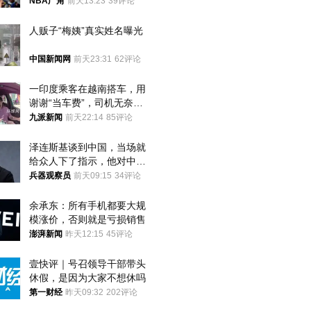
者？
NBA广角
前天13:23
39评论
人贩子“梅姨”真实姓名曝光
中国新闻网
前天23:31
62评论
一印度乘客在越南搭车，用
谢谢“当车费”，司机无奈发
笑；印度网友：不代表印度
九派新闻
前天22:14
85评论
人
泽连斯基谈到中国，当场就
给众人下了指示，他对中国
和中乌关系，显然又有了新
兵器观察员
前天09:15
34评论
的想法
余承东：所有手机都要大规
模涨价，否则就是亏损销售
澎湃新闻
昨天12:15
45评论
壹快评｜号召领导干部带头
休假，是因为大家不想休吗
第一财经
昨天09:32
202评论