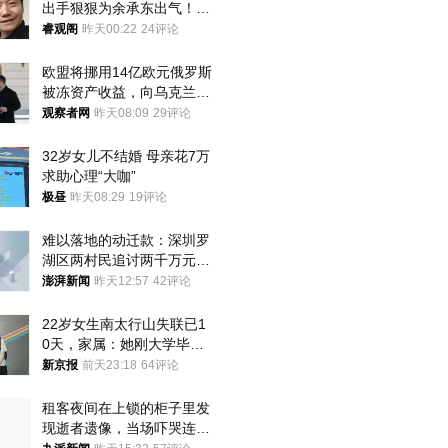
出手狠狠为余承东出气！雷
军果然没说错
睿观阁
昨天00:22
24评论
欧盟将挪用14亿欧元俄罗斯
被冻资产收益，向乌克兰提
供援助
观察者网
昨天08:09
29评论
32岁女儿不结婚 母亲花7万
求助心理“大咖”
极昼
昨天08:29
19评论
难以落地的动迁款：深圳罗
湖区两村民追讨两千万元动
迁款八年未果
澎湃新闻
昨天12:57
42评论
22岁女生南太行山失联已1
0天，家属：她刚大学毕业
想到山里旅行
新京报
前天23:18
64评论
租客夜间在上锁的柜子里发
现逝者遗像，当场吓哭连夜