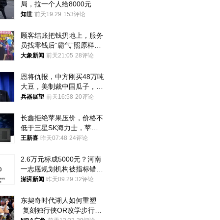
局，拉一个人给8000元
知世
前天19:29
153评论
顾客结账把钱扔地上，服务
员找零钱后“霸气”照原样扔
回去
大象新闻
前天21:05
28评论
恩将仇报，中方刚买48万吨
大豆，美制裁中国瓜子，布
林肯措辞变了
兵器展望
前天16:58
20评论
长鑫拒绝苹果压价，价格不
低于三星SK海力士，苹果
失去了议价权
王新喜
昨天07:48
24评论
2.6万元标成5000元？河南
一志愿规划机构被指标错学
费致考生复读
澎湃新闻
昨天09:29
32评论
东契奇时代湖人如何重塑
 复刻独行侠OR改学步行