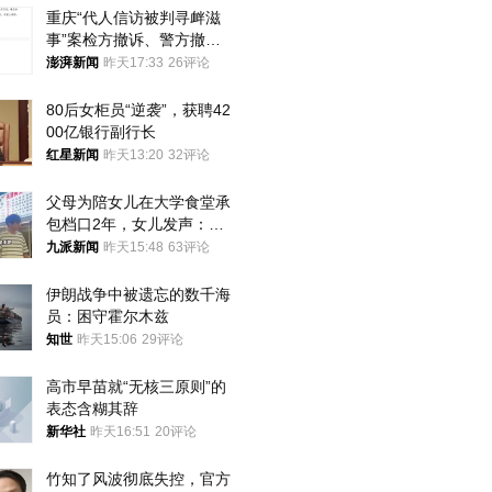
重庆“代人信访被判寻衅滋
事”案检方撤诉、警方撤
案，两被告人获国赔
澎湃新闻
昨天17:33
26评论
80后女柜员“逆袭”，获聘42
00亿银行副行长
红星新闻
昨天13:20
32评论
父母为陪女儿在大学食堂承
包档口2年，女儿发声：初
衷是为了陪伴，毕业后将不
九派新闻
昨天15:48
63评论
再营业
伊朗战争中被遗忘的数千海
员：困守霍尔木兹
知世
昨天15:06
29评论
高市早苗就“无核三原则”的
表态含糊其辞
新华社
昨天16:51
20评论
竹知了风波彻底失控，官方