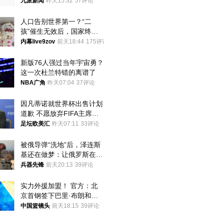
搬离，房东退还押金
九派新闻
昨天15:32
57评论
人口告别世界第一？“二
孩”催生无效后，国家终于
向住房出手了！
内幕live9zov
前天18:44
175评论
新版76人强过当年宇宙勇？
这一次杜兰特错的离谱了
NBA广角
昨天07:04
37评论
因凡蒂诺就世界杯出售计划
道歉 不愿放弃FIFA主席职
位
足坛欧美汇
昨天07:11
33评论
被俄导弹“洗地”后，泽连斯
基还在做梦：让俄罗斯在冬
季前求和？
兵器先锋
前天20:13
39评论
实力外援加盟！ 官方：北
京首钢签下巴里·布朗和桑
普森
中国篮镜头
前天18:15
39评论