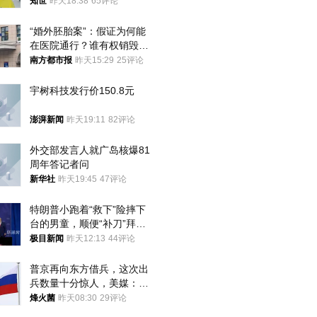
知世
昨天18:38
65评论
“婚外胚胎案”：假证为何能
在医院通行？谁有权销毁胚
胎？
南方都市报
昨天15:29
25评论
宇树科技发行价150.8元
澎湃新闻
昨天19:11
82评论
外交部发言人就广岛核爆81
周年答记者问
新华社
昨天19:45
47评论
特朗普小跑着“救下”险摔下
台的男童，顺便“补刀”拜
登：“我可不想他像拜登一
极目新闻
昨天12:13
44评论
样摔下来”
普京再向东方借兵，这次出
兵数量十分惊人，美媒：俄
朝要动真格？
烽火菌
昨天08:30
29评论