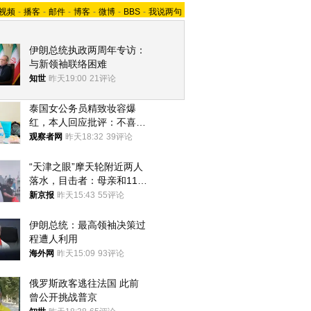
视频
-
播客
-
邮件
-
博客
-
微博
-
BBS
-
我说两句
伊朗总统执政两周年专访：
与新领袖联络困难
知世
昨天19:00
21评论
泰国女公务员精致妆容爆
红，本人回应批评：不喜欢
就别看
观察者网
昨天18:32
39评论
“天津之眼”摩天轮附近两人
落水，目击者：母亲和11岁
儿子先后被打捞上岸
新京报
昨天15:43
55评论
伊朗总统：最高领袖决策过
程遭人利用
海外网
昨天15:09
93评论
俄罗斯政客逃往法国 此前
曾公开挑战普京