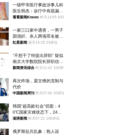
一级甲等医疗事故涉事儿科
医生韩杰：诊疗中有疏漏，
我认错，但不能认罪
看看新闻Knews
昨天14:05
83评论
一家三口家中遇害，一男子
因强奸、杀人两项罪名被判
死缓 最高检介入后改判无
红星新闻
前天14:29
33评论
罪
“不想干了特提出辞职” 疑似
南京大学数院院长辞职信流
传 院方回应
新闻资讯综合
昨天11:42
100评论
再次炸场，梁文锋的克制与
代价
中国新闻周刊
昨天07:06
20评论
韩国“超高龄社会”切面：4
0℃国家灾难状态下，2400
名首尔老人还在巷子里收废
澎湃新闻
昨天07:21
106评论
纸
俄罗斯征兵乱象：熟人设