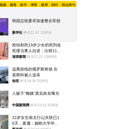
视频
-
播客
-
邮件
-
博客
-
微博
-
BBS
-
我说两句
韩国总统要求加速整合军校
新华社
昨天21:47
22评论
抢劫刺死19岁少女的死刑改
死缓当事人自述：出狱11年
间始终刻意躲避被害人家属
澎湃新闻
昨天21:22
138评论
远离前线的俄罗斯将领 在
莫斯科被人追杀
知世
昨天19:36
50评论
人贩子“梅姨”真实姓名曝光
中国新闻网
昨天23:31
41评论
22岁女生南太行山失联已1
0天，家属：她刚大学毕业