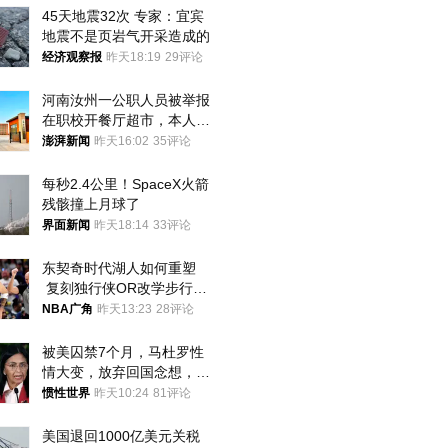
45天地震32次 专家：宜宾
地震不是页岩气开采造成的
经济观察报
昨天18:19
29评论
河南汝州一公职人员被举报
在职校开餐厅超市，本人回
应称“是给别人帮忙”
澎湃新闻
昨天16:02
35评论
每秒2.4公里！SpaceX火箭
残骸撞上月球了
界面新闻
昨天18:14
33评论
东契奇时代湖人如何重塑
 复刻独行侠OR改学步行
者？
NBA广角
昨天13:23
28评论
被美囚禁7个月，马杜罗性
情大变，放弃回国念想，最
后嘱托已公开
惯性世界
昨天10:24
81评论
美国退回1000亿美元关税