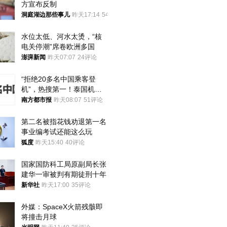
方宣布反制
洞庭湖边那些事儿
昨天17:14
54评论
水位太低、河水太烫，“核
电关停潮”席卷欧洲多国
澎湃新闻
昨天07:07
24评论
“拒绝20多名中国乘客登
机”，热搜第一！泰国机场
方道歉
南方都市报
昨天08:07
51评论
第二名被指花钱劝退第一名 
事业编考试还能这么玩
狐度
昨天15:40
40评论
国家国防科工局原副局长张
建华一审被判有期徒刑十年
新华社
昨天17:00
35评论
外媒：SpaceX火箭残骸即
将撞击月球