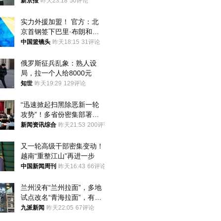
想到山里旅行
新京报
昨天23:18
50评论
实力外援加盟！ 官方：北
京首钢签下巴里·布朗和桑
普森
中国篮镜头
昨天18:15
31评论
俄罗斯征兵乱象：熟人设
局，拉一个人给8000元
知世
昨天19:29
129评论
“迅速掀起扫黑除恶新一轮
攻势”！多省份密集部署，
公布举报方式
新闻资讯综合
昨天21:53
200评论
又一轮高级干部密集变动！
越南“重整江山”再进一步
中国新闻周刊
昨天16:43
66评论
兰州没有“兰州拉面”，多地
试点改名“青海拉面”，有商
家改名已两年
九派新闻
昨天22:05
67评论