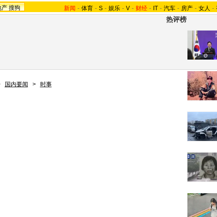
地产
搜狗
新闻
-
体育
-
S
-
娱乐
-
V
-
财经
-
IT
-
汽车
-
房产
-
女人
-
热评榜
>
国内要闻
>
时事