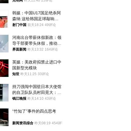
光明网
昨天11:40
25评论
韩媒：中国U17国足绝杀阿
森纳 这给韩国足球敲响了
警钟
射门中国
前天18:24
49评论
河南出台带薪休假新政：领
导干部要带头休假，推动全
员应休尽休、休满休足
界面新闻
昨天13:32
164评论
英媒：美政府拟禁止进口中
国新型光模块
知世
昨天11:25
33评论
持刀强闯中国驻日本大使馆
的自卫队队员村田晃大：对
自己的行为深感后悔；曾申
钱江晚报
昨天14:10
43评论
请保释被驳回
“竹知了”事件的四点思考
新闻资讯综合
昨天08:19
454评论