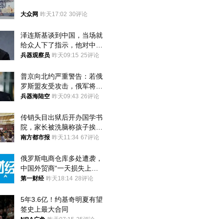
大众网
昨天17:02
30评论
泽连斯基谈到中国，当场就
给众人下了指示，他对中国
和中乌关系，显然又有了新
兵器观察员
昨天09:15
25评论
的想法
普京向北约严重警告：若俄
罗斯盟友受攻击，俄军将动
用核武器保护
兵器海陆空
昨天09:43
26评论
传销头目出狱后开办国学书
院，家长被洗脑称孩子挨打
才有效果
南方都市报
昨天11:34
67评论
俄罗斯电商仓库多处遭袭，
中国外贸商“一天损失上
万”紧急清仓
第一财经
昨天18:14
28评论
5年3.6亿！约基奇明夏有望
签史上最大合同