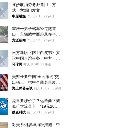
逐步取消劳务派遣用工方
式！六部门发文
中原融媒
昨天17:18
22评论
重庆一男子驾车经过隧道
口，车辆腾空而起悬在半
空，消防： 2人已送医，正
九派新闻
昨天14:45
24评论
调查原因
日方新版《防卫白皮书》妄
议中国台湾事务，中方：强
烈不满、坚决反对，已向日
环球网
昨天18:40
21评论
方严正交涉
美财长要中国“全面履约”交
出稀土，把中企黑名单凑到
187家，中方做最坏打算
海上武器杂谈
前天16:02
35评论
流量要涨价了？运营商下架
低价大流量卡，“19元200
G”成为历史
搜狐科技
前天20:15
37评论
对美系列涉华消极措施，中