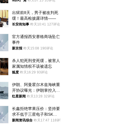
NBA广角
昨天07:15
35评论
出狱前8天，男子被改判死
缓！最高检披露详情——
长安街知事
昨天10:41
127评论
官方通报西安赛格商场坠亡
事件
新京报
昨天15:08
190评论
杀人犯死刑变死缓，被害人
家属知情权不该被遗忘
狐度
昨天16:29
93评论
伊朗、阿曼霍尔木兹海峡重
开协议曝光：伊朗掌控入湾
航道，与阿曼平分“服务费”
红星新闻
昨天13:28
32评论
长鑫拒绝苹果压价：坚持要
求不低于三星电子和SK海
力士
新闻资讯综合
昨天17:47
118评论