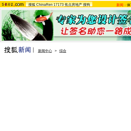
搜狐
ChinaRen
17173
焦点房地产
搜狗
新闻
-
体
新闻中心
>
综合