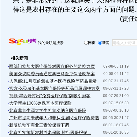
果，是非常好的，这就解决了大病和特种病
得这是农村存在的主要这么两个方面的问题
(责任
我的天职是搜索
网页
新闻
相关新闻
·
两部门将加大医疗保险对医疗服务的监控力度
09-08-03 11:19
·
美国众议院委员会通过奥巴马医疗保险改革案
09-08-02 11:42
·
人保部:11月底前颁布基本医疗保险等药品目录
09-07-31 17:45
·
官方公示09年基本医疗保险等药品目录调整方案
09-07-31 17:28
·
视频:墨西哥打出"免费医疗保险"牌吸引游客
09-07-29 21:00
·
大学新生100%参保基本医疗保险
09-07-15 06:30
·
北京非京生源大学生将首次纳入医疗保险
09-07-06 16:10
·
广州市提高未成年人和非从业居民医疗保险待遇
09-06-30 21:47
·
新版机动车商业三责险保费下调
08-01-18 07:45
·
北京将实施新农村养老保险 推行医保报销...
08-01-20 10:35