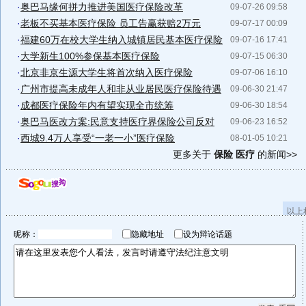
·
奥巴马缘何拼力推进美国医疗保险改革
09-07-26 09:58
·
老板不买基本医疗保险 员工告赢获赔2万元
09-07-17 00:09
·
福建60万在校大学生纳入城镇居民基本医疗保险
09-07-16 17:41
·
大学新生100%参保基本医疗保险
09-07-15 06:30
·
北京非京生源大学生将首次纳入医疗保险
09-07-06 16:10
·
广州市提高未成年人和非从业居民医疗保险待遇
09-06-30 21:47
·
成都医疗保险年内有望实现全市统筹
09-06-30 18:54
·
奥巴马医改方案:民意支持医疗界保险公司反对
09-06-23 16:52
·
西城9.4万人享受“一老一小”医疗保险
08-01-05 10:21
更多关于
保险 医疗
的新闻>>
以上
昵称：
隐藏地址
设为辩论话题