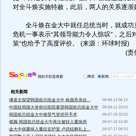
对全斗焕实施特赦，此后，两人的关系逐渐
全斗焕在金大中就任总统当时，就成功
危机一事表示“其领导能力令人惊叹”，之后
策”也给予了高度评价。 (来源：环球时报)
(
我的天职是搜索
网页
新闻
相关新闻
·
潘基文探望韩国前总统金大中 称愿意亲自...
09-08-13 06:13
·
中国驻韩国大使前往医院看望韩国前总统金大中
09-08-12 20:53
·
韩国前总统金大中接受气管切开手术
09-07-29 20:53
·
视频:韩国前总统金大中再次被转入重病房
09-07-24 10:40
·
金大中病重移入重症监护室 卢武铉葬礼上...
09-07-17 06:53