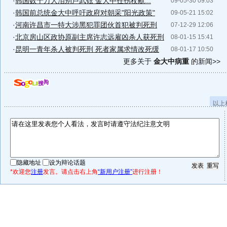
·
韩国数十万人泪别卢武铉 金大中拄拐杖献...
09-05-30 09:03
·
韩国前总统金大中呼吁政府对朝采"阳光政策"
09-05-21 15:02
·
河南许昌市一特大涉黑犯罪团伙首犯被判死刑
07-12-29 12:06
·
北京房山区政协原副主席许志远雇凶杀人获死刑
08-01-15 15:41
·
昆明一青年杀人被判死刑 死者家属求情改死缓
08-01-17 10:50
更多关于
金大中病重
的新闻>>
以上
隐藏地址
设为辩论话题
*欢迎您
注册
发言。请点击右上角
“新用户注册”
进行注册！