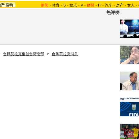
地产
搜狗
新闻
-
体育
-
S
-
娱乐
-
V
-
财经
-
IT
-
汽车
-
房产
-
女人
-
热评榜
>
台风莫拉克重创台湾南部
>
台风莫拉克消息