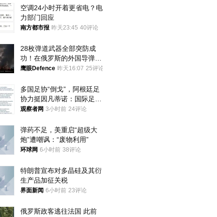
空调24小时开着更省电？电
力部门回应
南方都市报
昨天23:45
40评论
28枚弹道武器全部突防成
功！在俄罗斯的外国导弹发
射车都是合法打击目标
鹰眼Defence
昨天16:07
25评论
多国足协“倒戈”，阿根廷足
协力挺因凡蒂诺：国际足联
今后应继续在其领导下前行
观察者网
3小时前
24评论
弹药不足，美重启“超级大
炮”遭嘲讽：“废物利用”
环球网
6小时前
38评论
特朗普宣布对多晶硅及其衍
生产品加征关税
界面新闻
6小时前
23评论
俄罗斯政客逃往法国 此前