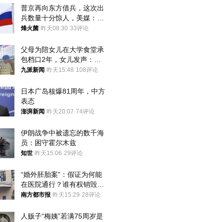
普京再向东方借兵，这次出
兵数量十分惊人，美媒：俄
朝要动真格？
烽火菌
昨天08:30
33评论
父母为陪女儿在大学食堂承
包档口2年，女儿发声：初
衷是为了陪伴，毕业后将不
九派新闻
昨天15:48
108评论
再营业
日本广岛核爆81周年，中方
表态
澎湃新闻
昨天20:07
74评论
伊朗战争中被遗忘的数千海
员：困守霍尔木兹
知世
昨天15:06
29评论
“婚外胚胎案”：假证为何能
在医院通行？谁有权销毁胚
胎？
南方都市报
昨天15:29
28评论
人贩子“梅姨”若满75周岁是