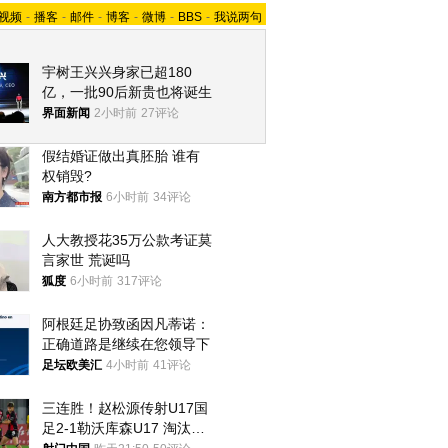
视频
-
播客
-
邮件
-
博客
-
微博
-
BBS
-
我说两句
宇树王兴兴身家已超180
亿，一批90后新贵也将诞生
界面新闻
2小时前
27评论
假结婚证做出真胚胎 谁有
权销毁?
南方都市报
6小时前
34评论
人大教授花35万公款考证莫
言家世 荒诞吗
狐度
6小时前
317评论
阿根廷足协致函因凡蒂诺：
正确道路是继续在您领导下
足坛欧美汇
4小时前
41评论
三连胜！赵松源传射U17国
足2-1勒沃库森U17 淘汰赛