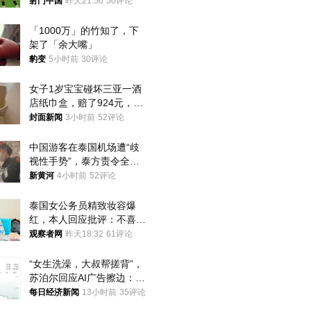
将战河床
射门中国
昨天21:50
50评论
「1000万」的竹知了，下
架了「余大嘴」
豹变
5小时前
30评论
女子1岁宝宝碰坏三亚一酒
店纸巾盒，赔了924元，发
帖吐槽后酒店退还一半的
封面新闻
3小时前
52评论
钱，当地市监局回应
中国游客在泰国机场遭“歧
视性手势”，泰方责令全面
调查，对责任人采取最严厉
新黄河
4小时前
52评论
处分
泰国女公务员精致妆容爆
红，本人回应批评：不喜欢
就别看
观察者网
昨天18:32
61评论
“女生洗澡，大叔帮搓背”，
苏泊尔回应AI广告擦边：视
频全下架，已强化内容管理
每日经济新闻
13小时前
35评论
与审核