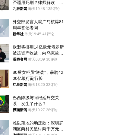
否适用死刑？律师解读：很
大概率不会被判处死刑
九派新闻
昨天19:48
135评论
外交部发言人就广岛核爆81
周年答记者问
新华社
昨天19:45
41评论
欧盟将挪用14亿欧元俄罗斯
被冻资产收益，向乌克兰提
供援助
观察者网
昨天08:09
30评论
80后女柜员“逆袭”，获聘42
00亿银行副行长
红星新闻
昨天13:20
32评论
巴西降级与阿根廷外交关
系，发生了什么？
界面新闻
昨天10:27
28评论
难以落地的动迁款：深圳罗
湖区两村民追讨两千万元动