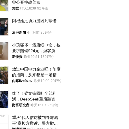
曾公开挑战普京
知世
昨天18:38
92评论
阿根廷足协力挺因凡蒂诺
澎湃新闻
4小时前
35评论
小孩碰坏一酒店纸巾盒，被
要求赔偿924元，游客质疑
酒店房客物品超高标价，市
新快报
昨天20:51
139评论
监部门：不违规
放过中国电力企业吧！印度
的招商，从来都是一场精准
收割
内幕live9zov
昨天19:09
20评论
炸了！梁文锋回吐全部利
润，DeepSeek重启融资
财富研究所
昨天16:07
25评论
重庆“代人信访被判寻衅滋
事”案检方撤诉、警方撤