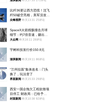
案，两被告人获国赔
澎湃新闻
昨天17:33
171评论
比歼36更让西方恐慌！沈飞
歼50破空亮相，美军没攻克
的技术被拿下
尖锋视野
昨天13:31
25评论
SpaceX火箭残骸撞击月球
细节：约7倍音速，砸出直
径约30米撞击坑
大众网
昨天16:11
28评论
宇树科技发行价150.8元
澎湃新闻
昨天19:11
86评论
“兰州拉面”集体改名：门头
换了，玩法变了
界面新闻
昨天15:33
29评论
西安一国企拖欠工程款致项
目停工 财政局：已给予处
分，正督促整改
封面新闻
昨天10:38
92评论