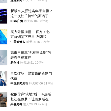
迁款八年未果
澎湃新闻
昨天12:57
49评论
新版76人强过当年宇宙勇？
这一次杜兰特错的离谱了
NBA广角
昨天07:04
38评论
实力外援加盟！ 官方：北
京首钢签下巴里·布朗和桑
普森
中国篮镜头
前天18:15
39评论
高市早苗就“无核三原则”的
表态含糊其辞
新华社
昨天16:51
19评论
再次炸场，梁文锋的克制与
代价
中国新闻周刊
昨天07:06
21评论
被俄导弹“洗地”后，泽连斯
基还在做梦：让俄罗斯在冬
季前求和？
兵器先锋
前天20:13
42评论