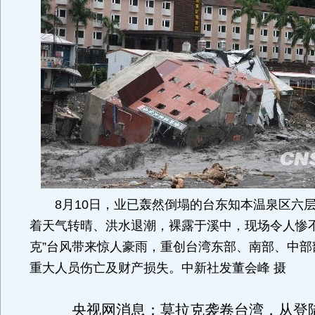
8月10日，业已轰然倒塌的台东知本温泉区六层
着天气转晴、洪水退潮，裸露于溪中，现场令人惨不
克”台风带来惊人豪雨，重创台湾东部、南部、中部
重大人员伤亡及财产损失。中新社发董会峰 摄
央视网消息：莫拉克袭卷台湾，从登