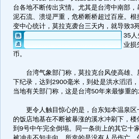
台各地不断传出灾情。尤其是台湾中南部，
泥石流、溃堤严重，危桥断桥超过百座。根
变中心统计，莫拉克袭台三天内，就导致3死
35
业损
币。
台湾气象部门称，莫拉克台风使高雄、
下纪录，达到2900毫米，到处是洪水滔滔
当地有关部门称，这是台湾50年来最惨重的
更令人触目惊心的是，台东知本温泉区一
的饭店地基在不断被暴涨的溪水冲刷下，楼
到9号中午完全倒塌。同一条街上的其它十
被冲走不知去向。所幸的是没有人员伤亡，但