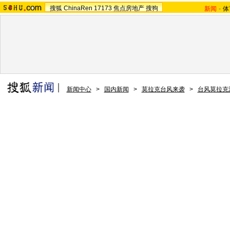
搜狐
ChinaRen
17173
焦点房地产
搜狗
新闻
-
体
新闻中心
>
国内新闻
>
莫拉克台风来袭
>
台风莫拉克