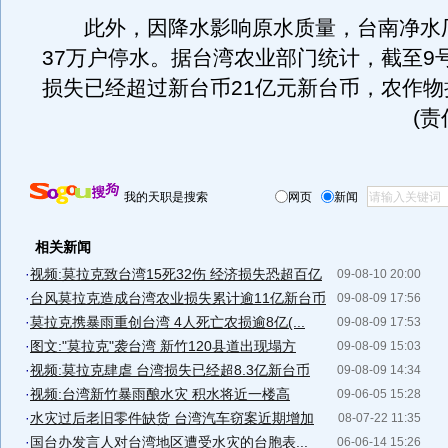
此外，因降水影响原水质量，台南净水
37万户停水。据台湾农业部门统计，截至9
损失已经超过新台币21亿元新台币，农作物
(
我的天职是搜索
网页
新闻
相关新闻
·
视频:莫拉克致台湾15死32伤 经济损失恐超百亿
09-08-10 20:00
·
台风莫拉克造成台湾农业损失累计逾11亿新台币
09-08-09 17:56
·
莫拉克携暴雨重创台湾 4人死亡农损逾8亿(...
09-08-09 17:53
·
图文:"莫拉克"袭台湾 新竹120县道出现塌方
09-08-09 15:03
·
视频:莫拉克肆虐 台湾损失已经超8.3亿新台币
09-08-09 14:34
·
视频:台湾新竹暴雨酿水灾 积水将近一楼高
09-06-05 15:28
·
水灾过后老旧零件缺货 台湾汽车窃案近期增加
08-07-22 11:35
·
国台办发言人对台湾地区遭受水灾的台胞表...
06-06-14 15:26