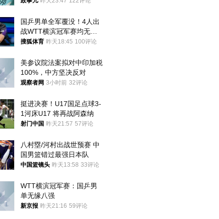
政事儿
昨天23:47
122评论
国乒男单全军覆没！4人出
战WTT横滨冠军赛均无缘
八强
搜狐体育
昨天18:45
100评论
美参议院法案拟对中印加税
100%，中方坚决反对
观察者网
3小时前
32评论
挺进决赛！U17国足点球3-
1河床U17 将再战阿森纳
射门中国
昨天21:57
57评论
八村塁/河村出战世预赛 中
国男篮错过最强日本队
中国篮镜头
昨天13:58
33评论
WTT横滨冠军赛：国乒男
单无缘八强
新京报
昨天21:16
59评论