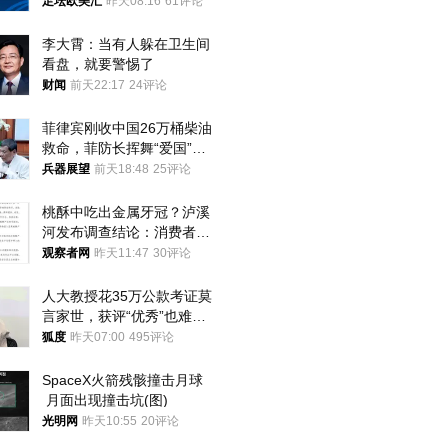
足坛欧美汇
昨天08:16
61评论
李大霄：当有人躲在卫生间
看盘，就要警惕了
财闻
前天22:17
24评论
菲律宾刚收中国26万桶柴油
救命，菲防长挥舞“爱国”大
棒，谁亲华谁下台？
兵器展望
前天18:48
25评论
桃酥中吃出金属牙冠？泸溪
河发布调查结论：消费者已
澄清，所发视频情况不属实
观察者网
昨天11:47
30评论
人大教授花35万公款考证莫
言家世，获评“优秀”也难服
众
狐度
昨天07:00
495评论
SpaceX火箭残骸撞击月球
 月面出现撞击坑(图)
光明网
昨天10:55
20评论