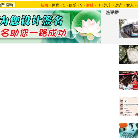
地产
搜狗
新闻
-
体育
-
S
-
娱乐
-
V
-
财经
-
IT
-
汽车
-
房产
-
女人
-
热评榜