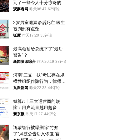
到了一些令人十分惊讶的消
息
观察者网
昨天08:47
62评论
2岁男童遭漏诊后死亡 医生
被判刑有点冤
狐度
昨天17:20
38评论
最高领袖给总统下了“最后
警告”？
新闻资讯综合
昨天20:19
38评论
河南“三支一扶”考试存在规
模性组织作弊行为，律师：
涉嫌非法获取国家秘密罪等
九派新闻
昨天22:33
44评论
罪名
鲸算π丨三大运营商的烦
恼：用户流量越用越多，收
入却越来越少
新京报
昨天17:27
44评论
鸿蒙智行被曝删除“竹知
了”风波公告后又恢复 官媒