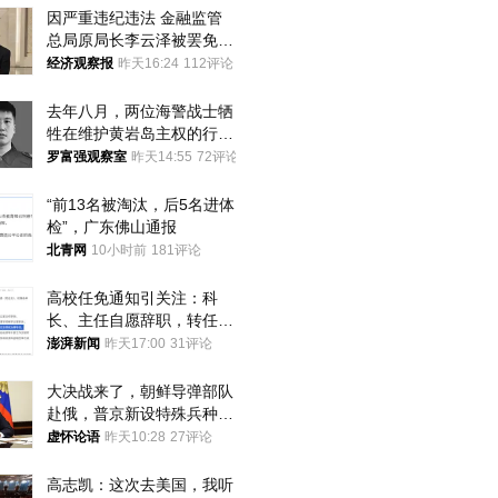
因严重违纪违法 金融监管
总局原局长李云泽被罢免全
国人大代表
经济观察报
昨天16:24
112评论
去年八月，两位海警战士牺
牲在维护黄岩岛主权的行动
中
罗富强观察室
昨天14:55
72评论
“前13名被淘汰，后5名进体
检”，广东佛山通报
北青网
10小时前
181评论
高校任免通知引关注：科
长、主任自愿辞职，转任思
政辅导员
澎湃新闻
昨天17:00
31评论
大决战来了，朝鲜导弹部队
赴俄，普京新设特殊兵种，
76岁老将扛旗
虚怀论语
昨天10:28
27评论
高志凯：这次去美国，我听