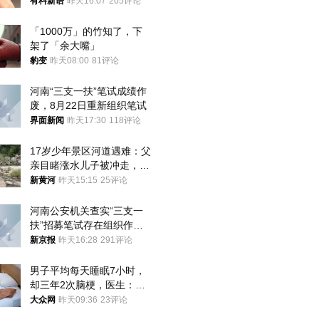
曾力挺：劝华为要大度的，
有料新语
昨天16:07
205评论
你们适不适合？
「1000万」的竹知了，下
架了「余大嘴」
豹变
昨天08:00
81评论
河南“三支一扶”笔试成绩作
废，8月22日重新组织笔试
界面新闻
昨天17:30
118评论
17岁少年景区河道遇难：父
亲目睹涨水儿子被冲走，当
地排除上游泄洪，家属盼厘
新黄河
昨天15:15
25评论
清责任
河南公安机关查实“三支一
扶”招募笔试存在组织作弊
犯罪行为
新京报
昨天16:28
291评论
男子平均每天睡眠7小时，
却三年2次脑梗，医生：这
样睡觉更伤身
大众网
昨天09:36
23评论