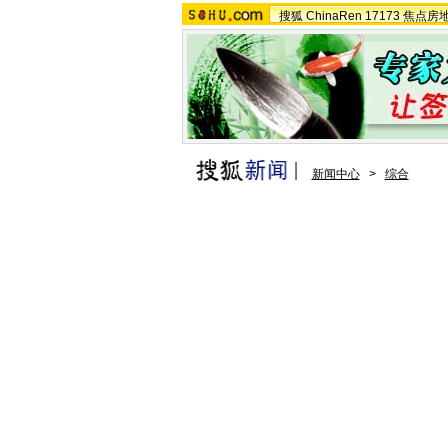
搜狐
ChinaRen
17173
焦点房
新闻中心
>
综合