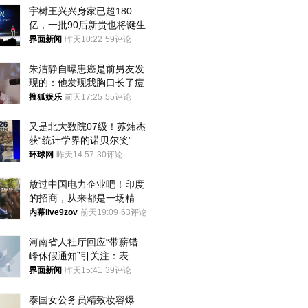
宇树王兴兴身家已超180
亿，一批90后新贵也将诞生
界面新闻
昨天10:22
59评论
朱洁静自曝患癌是前男友发
现的：他发现我胸口长了痘
搜狐娱乐
前天17:25
55评论
又是北大数院07级！苏炜杰
获“统计学界的诺贝尔奖”
环球网
昨天14:57
30评论
放过中国电力企业吧！印度
的招商，从来都是一场精准
收割
内幕live9zov
前天19:09
63评论
河南省人社厅回应“带薪错
峰休假通知”引关注：表述
不够准确，待修改后印发
界面新闻
昨天15:41
39评论
泰国女公务员精致妆容爆