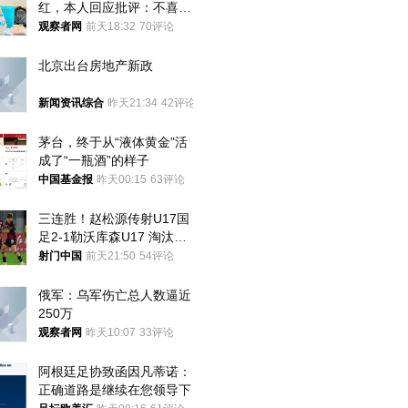
红，本人回应批评：不喜欢
就别看
观察者网
前天18:32
70评论
北京出台房地产新政
新闻资讯综合
昨天21:34
42评论
茅台，终于从“液体黄金”活
成了“一瓶酒”的样子
中国基金报
昨天00:15
63评论
三连胜！赵松源传射U17国
足2-1勒沃库森U17 淘汰赛
将战河床
射门中国
前天21:50
54评论
俄军：乌军伤亡总人数逼近
250万
观察者网
昨天10:07
33评论
阿根廷足协致函因凡蒂诺：
正确道路是继续在您领导下