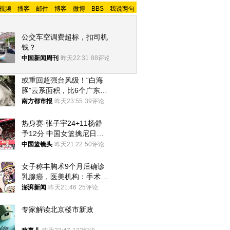
视频
-
播客
-
邮件
-
博客
-
微博
-
BBS
-
我说两句
公交车空调费超标，扣司机
钱？
中国新闻周刊
昨天22:31
88评论
或重回超强台风级！“白海
豚”云系面积，比6个广东还
大！深圳官方：注意这件事
南方都市报
昨天23:55
39评论
热身赛-张子宇24+11杨舒
予12分 中国女篮擒尼日利
亚
中国篮镜头
昨天21:22
50评论
女子称丰胸术9个月后确诊
乳腺癌，医美机构：手术不
可能引发癌症，建议走司法
澎湃新闻
昨天21:46
25评论
途径
专家解读北京楼市新政