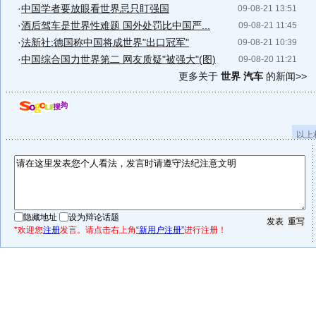
·
中国学者要放眼看世界忌只盯强国
09-08-21 13:51
·
酒后驾车是世界性难题 国外处罚比中国严...
09-08-21 11:45
·
法新社:德国称中国将成世界"出口冠军"
09-08-21 10:39
·
中国综合国力世界第二 网友质疑"被强大"(图)
09-08-20 11:21
更多关于
世界 汽车
的新闻>>
以上
隐藏地址
设为辩论话题
*欢迎您
注册
发言。请点击右上角
“新用户注册”
进行注册！