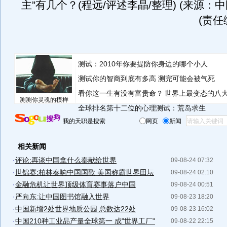
主”有几个？(程远/评述李晶/整理) (来源：
(责任
测试：2010年你要提防你身边的哪个小人
测试你的智商到底有多高 测完可能会被气死
看你这一生有没有富贵命？
世界上最变态的八
测测你灵魂的模样
全球排名第十二位的心理测试：荒岛求生
我的天职是搜索
网页
新闻
相关新闻
·
评论:再谈中国拿什么奉献给世界
09-08-24 07:32
·
世锦赛:柏林奏响中国国歌 美国称霸世界田坛
09-08-24 02:10
·
金融危机让世界顶级体育赛事落户中国
09-08-24 00:51
·
严向东:让中国图书馆融入世界
09-08-23 18:20
·
中国新增2处世界地质公园 总数达22处
09-08-23 16:02
·
中国210种工业品产量全球第一 成"世界工厂"
09-08-22 22:15