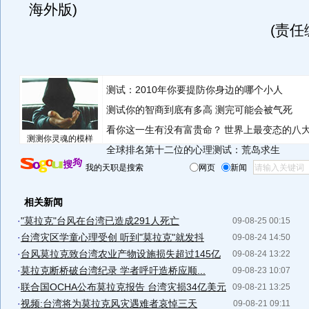
海外版)
(责任
测试：2010年你要提防你身边的哪个小人
测试你的智商到底有多高 测完可能会被气死
看你这一生有没有富贵命？
世界上最变态的八
测测你灵魂的模样
全球排名第十二位的心理测试：荒岛求生
我的天职是搜索
网页
新闻
相关新闻
·
"莫拉克"台风在台湾已造成291人死亡
09-08-25 00:15
·
台湾灾区学童心理受创 听到"莫拉克"就发抖
09-08-24 14:50
·
台风莫拉克致台湾农业产物设施损失超过145亿
09-08-24 13:22
·
莫拉克断桥破台湾纪录 学者呼吁造桥应顺...
09-08-23 10:07
·
联合国OCHA公布莫拉克报告 台湾灾损34亿美元
09-08-21 13:25
·
视频:台湾将为莫拉克风灾遇难者哀悼三天
09-08-21 09:11