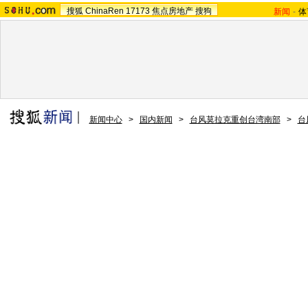
搜狐
ChinaRen
17173
焦点房地产
搜狗
新闻
-
体
新闻中心
>
国内新闻
>
台风莫拉克重创台湾南部
>
台