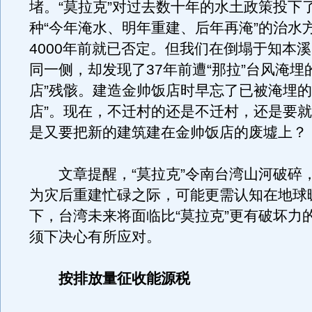
堵。“莫拉克”对过去数十年的水土政策投下
种“今年淹水、明年重建、后年再淹”的治水
4000年前就已否定。但我们在倒塌于知本
同一侧，却发现了37年前遭“那拉”台风淹埋
店”残骸。建造金帅饭店时早忘了已被淹埋的
店”。现在，不迁村的还是不迁村，还是要
是又要把新的建筑建在金帅饭店的废墟上？
文章提醒，“莫拉克”令南台湾山河破碎
为灾后重建忙碌之际，可能更需认知在地球
下，台湾未来将面临比“莫拉克”更有破坏力
须下决心有所应对。
按排放量征收能源税