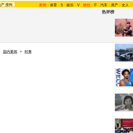
地产
搜狗
新闻
-
体育
-
S
-
娱乐
-
V
-
财经
-
IT
-
汽车
-
房产
-
女人
-
热评榜
>
国内要闻
>
时事