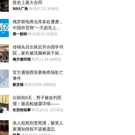
签史上最大合同
NBA广角
昨天07:15
35评论
俄罗斯电商仓库多处遭袭，
中国外贸商“一天损失上
万”紧急清仓
第一财经
昨天18:14
25评论
传销头目出狱后开办国学书
院，家长被洗脑称孩子挨打
才有效果
南方都市报
昨天11:34
66评论
官方通报西安赛格商场坠亡
事件
新京报
昨天15:08
189评论
出狱前8天，男子被改判死
缓！最高检披露详情——
长安街知事
昨天10:41
127评论
杀人犯死刑变死缓，被害人
家属知情权不该被遗忘