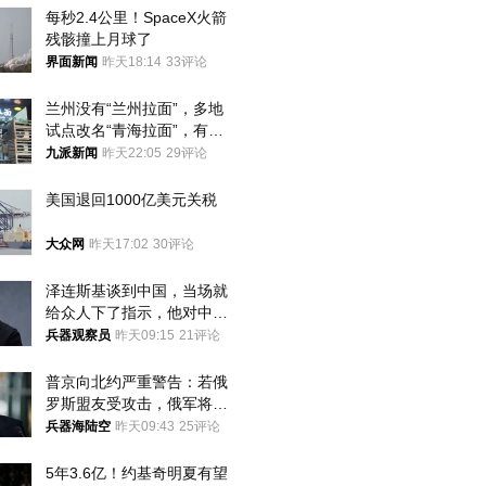
每秒2.4公里！SpaceX火箭
残骸撞上月球了
界面新闻
昨天18:14
33评论
兰州没有“兰州拉面”，多地
试点改名“青海拉面”，有商
家改名已两年
九派新闻
昨天22:05
29评论
美国退回1000亿美元关税
大众网
昨天17:02
30评论
泽连斯基谈到中国，当场就
给众人下了指示，他对中国
和中乌关系，显然又有了新
兵器观察员
昨天09:15
21评论
的想法
普京向北约严重警告：若俄
罗斯盟友受攻击，俄军将动
用核武器保护
兵器海陆空
昨天09:43
25评论
5年3.6亿！约基奇明夏有望