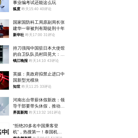
事业编考试还能这么玩
狐度
昨天15:40
40评论
国家国防科工局原副局长张
建华一审被判有期徒刑十年
新华社
昨天17:00
31评论
持刀强闯中国驻日本大使馆
的自卫队队员村田晃大：对
自己的行为深感后悔；曾申
钱江晚报
昨天14:10
43评论
请保释被驳回
英媒：美政府拟禁止进口中
国新型光模块
知世
昨天11:25
33评论
河南出台带薪休假新政：领
导干部要带头休假，推动全
员应休尽休、休满休足
界面新闻
昨天13:32
161评论
“拒绝20多名中国乘客登
机”，热搜第一！泰国机场