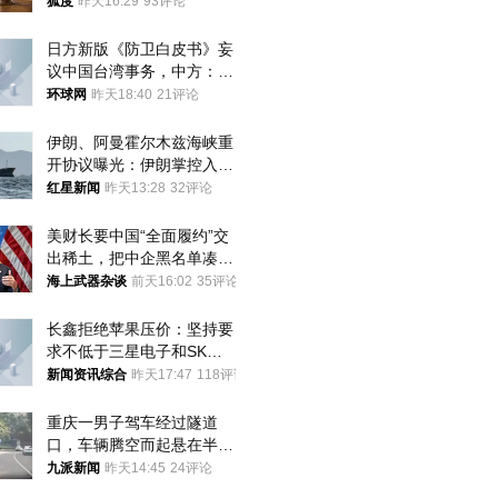
狐度
昨天16:29
93评论
日方新版《防卫白皮书》妄
议中国台湾事务，中方：强
烈不满、坚决反对，已向日
环球网
昨天18:40
21评论
方严正交涉
伊朗、阿曼霍尔木兹海峡重
开协议曝光：伊朗掌控入湾
航道，与阿曼平分“服务费”
红星新闻
昨天13:28
32评论
美财长要中国“全面履约”交
出稀土，把中企黑名单凑到
187家，中方做最坏打算
海上武器杂谈
前天16:02
35评论
长鑫拒绝苹果压价：坚持要
求不低于三星电子和SK海
力士
新闻资讯综合
昨天17:47
118评论
重庆一男子驾车经过隧道
口，车辆腾空而起悬在半
空，消防： 2人已送医，正
九派新闻
昨天14:45
24评论
调查原因