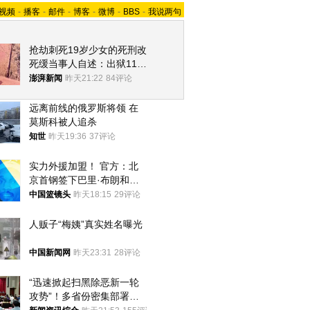
视频
-
播客
-
邮件
-
博客
-
微博
-
BBS
-
我说两句
抢劫刺死19岁少女的死刑改
死缓当事人自述：出狱11年
间始终刻意躲避被害人家属
澎湃新闻
昨天21:22
84评论
远离前线的俄罗斯将领 在
莫斯科被人追杀
知世
昨天19:36
37评论
实力外援加盟！ 官方：北
京首钢签下巴里·布朗和桑
普森
中国篮镜头
昨天18:15
29评论
人贩子“梅姨”真实姓名曝光
中国新闻网
昨天23:31
28评论
“迅速掀起扫黑除恶新一轮
攻势”！多省份密集部署，