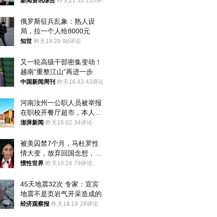
公布举报方式
新闻资讯综合
昨天21:53
155评论
俄罗斯征兵乱象：熟人设
局，拉一个人给8000元
知世
昨天19:29
98评论
又一轮高级干部密集变动！
越南“重整江山”再进一步
中国新闻周刊
昨天16:43
43评论
河南汝州一公职人员被举报
在职校开餐厅超市，本人回
应称“是给别人帮忙”
澎湃新闻
昨天16:02
34评论
被美囚禁7个月，马杜罗性
情大变，放弃回国念想，最
后嘱托已公开
惯性世界
昨天10:24
79评论
45天地震32次 专家：宜宾
地震不是页岩气开采造成的
经济观察报
昨天18:19
28评论