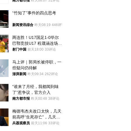
方道歉
南方都市报
昨天08:07
51评论
“竹知了”事件的四点思考
新闻资讯综合
昨天08:19
446评论
两连胜！U17国足1-0毕尔
巴鄂竞技U17 程晟涵连场破
门
射门中国
前天18:00
33评论
马上评｜郭局长被停职，一
些疑问仍待解
澎湃新闻
昨天09:34
262评论
“谁来了月经，我都闻到味
了”惹争议，官方介入
南方都市报
昨天00:48
38评论
梅德韦杰夫改口太快，几天
前高呼“生死存亡”，几天后
又换了一个说法
兵器观察员
前天11:06
33评论