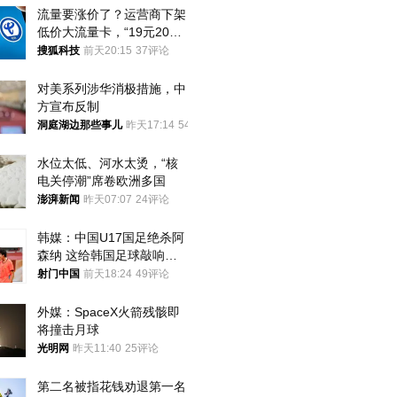
流量要涨价了？运营商下架
低价大流量卡，“19元200
G”成为历史
搜狐科技
前天20:15
37评论
对美系列涉华消极措施，中
方宣布反制
洞庭湖边那些事儿
昨天17:14
54评论
水位太低、河水太烫，“核
电关停潮”席卷欧洲多国
澎湃新闻
昨天07:07
24评论
韩媒：中国U17国足绝杀阿
森纳 这给韩国足球敲响了
警钟
射门中国
前天18:24
49评论
外媒：SpaceX火箭残骸即
将撞击月球
光明网
昨天11:40
25评论
第二名被指花钱劝退第一名 