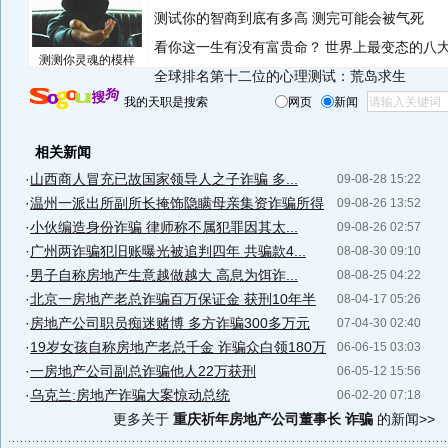
测试你的智商到底有多高 测完可能会被气死
看你这一生有没有富贵命？
世界上最变态的八
测测你灵魂的模样
全球排名第十二位的心理测试：荒岛求生
我的天职是搜索
网页
新闻
相关新闻
·
山西商人冒充已故国家领导人之子诈骗 多...
09-08-28 15:22
·
温州一派出所副所长掩饰隐瞒母亲集资诈骗所得
09-08-26 13:52
·
小伙编造身份诈骗 律师称不属犯罪因其太...
09-08-26 02:57
·
广州两诈骗犯旧账曝光被追判四年 共骗款4...
08-08-30 09:10
·
男子自称房地产生意越做越大 高息为饵诈...
08-08-25 04:22
·
北京一房地产老总诈骗百万保证金 获刑10年半
08-04-17 05:26
·
房地产公司职员痴迷赌博 多方诈骗300多万元
07-04-30 02:40
·
19岁女孩自称房地产老总千金 诈骗众白领180万
06-06-15 03:03
·
一房地产公司副总诈骗他人22万获刑
06-05-12 15:56
·
乌克兰:房地产诈骗大案惊动总统
06-02-20 07:18
更多关于
重庆祈年房地产公司董事长 诈骗
的新闻>>