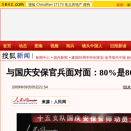
搜狐
ChinaRen
17173
焦点房地产
搜狗
新闻
-
体
首页
动态
图集
视频
阅兵
镜头中国人
旧报新读
新闻中心
>
国内新闻
>
建国60周年特别策划-追寻现代中国-
与国庆安保官兵面对面：80%是80
2009年09月05日21:54
[
我来
来源：
人民网