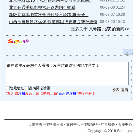
·
北京争取2010年六环路以内主要河湖水体基...
06-12-12 17:51
·
北京开通手机电视六环路内均可收看
06-09-08 01:24
·
新版北京地图首次全线刊登六环路 将会分...
06-08-07 16:38
·
山西欲自建铁路运煤 铁道部阻挠要求占35%股份
08-08-26 10:13
更多关于
六环路 北京
的新闻>>
以上
隐藏地址
设为辩论话题
*欢迎您
注册
发言。请点击右上角
“新用户注册”
进行注册！
设置首页
-
搜狗输入法
-
支付中心
-
搜狐招聘
-
广告服务
-
客服中心
Copyright
©
2018 Sohu.com 