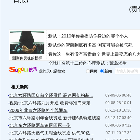
(
测试：2010年你要提防你身边的哪个小人
测试你的智商到底有多高 测完可能会被气死
看你这一生有没有富贵命？
世界上最变态的八
测测你灵魂的模样
全球排名第十二位的心理测试：荒岛求生
我的天职是搜索
网页
新闻
相关新闻
·
北京六环路国庆前全环贯通 高速网架构基...
09-09-06 06:46
·
视频:北京六环路九月开通 收费标准尚未定
09-08-28 10:01
·
2009年北京六环路将全线通车
08-12-18 16:36
·
北京市六环路明年全线贯通 新开建6条轨道线路
08-12-17 03:40
·
北京东六环路两车追尾四死一伤
08-06-06 07:12
·
北京六环路天然气工程全线贯通 供气30亿...
07-11-20 17:32