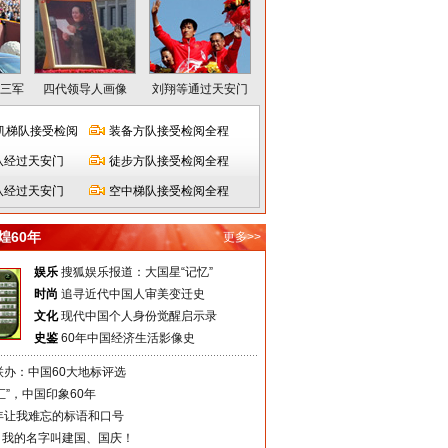
三军
四代领导人画像
刘翔等通过天安门
机梯队接受检阅
装备方队接受检阅全程
队经过天安门
徒步方队接受检阅全程
队经过天安门
空中梯队接受检阅全程
煌60年
更多>>
娱乐
搜狐娱乐报道：大国星“记忆”
时尚
追寻近代中国人审美变迁史
文化
现代中国个人身份觉醒启示录
史鉴
60年中国经济生活影像史
联办：中国60大地标评选
汇”，中国印象60年
年让我难忘的标语和口号
，我的名字叫建国、国庆！