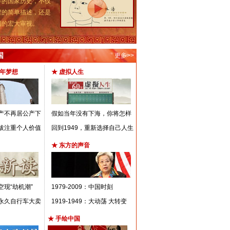
的国家历史，不仅
程的简单描述，还是
国的宏大审视。
国
更多>>
百年梦想
★ 虚拟人生
私产不再居公产下
假如当年没有下海，你将怎样
选拔注重个人价值
回到1949，重新选择自己人生
★ 东方的声音
空现“劫机潮”
1979-2009：中国时刻
、永久自行车大卖
1919-1949：大动荡 大转变
★ 手绘中国