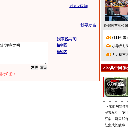
[
我来说两句
]
我要发布
胡锦涛首次检阅
歼11歼击
我来说两句
精华区
核导弹方
辩论区
无人机方
>
经典中国 辉
进行注册！
·
32家报网媒体
·
搜狐互动：“词
·
征集：建国60
·
征集成长故事