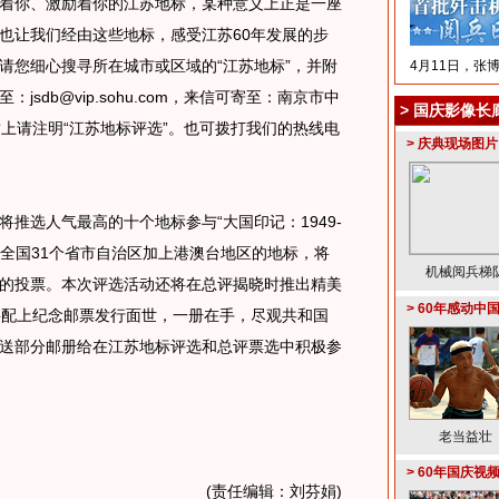
着你、激励着你的江苏地标，某种意义上正是一座
也让我们经由这些地标，感受江苏60年发展的步
请您细心搜寻所在城市或区域的“江苏地标”，并附
4月11日，张
sdb@vip.sohu.com，来信可寄至：南京市中
>
国庆影像长
封上请注明“江苏地标评选”。也可拨打我们的热线电
>
庆典现场图片
选人气最高的十个地标参与“大国印记：1949-
时,全国31个省市自治区加上港澳台地区的地标，将
机械阅兵梯
的投票。本次评选活动还将在总评揭晓时推出精美
>
60年感动中
将配上纪念邮票发行面世，一册在手，尽观共和国
送部分邮册给在江苏地标评选和总评票选中积极参
老当益壮
>
60年国庆视
(责任编辑：刘芬娟)