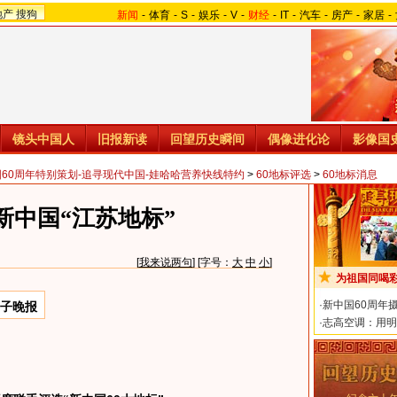
地产
搜狗
新闻
-
体育
-
S
-
娱乐
-
V
-
财经
-
IT
-
汽车
-
房产
-
家居
-
镜头中国人
旧报新读
回望历史瞬间
偶像进化论
影像国
国60周年特别策划-追寻现代中国-娃哈哈营养快线特约
>
60地标评选
>
60地标消息
新中国“江苏地标”
[
我来说两句
] [字号：
大
中
小
]
为祖国同喝
·
新中国60周年
扬子晚报
·
志高空调：用明