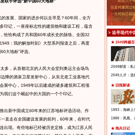
联手评选“新中国60大地标”
纪念六十年
仅是对建国过
一次对自己祖
的发展、国家的进步何以去寻觅？60年间，全方
多印记，一座座标志性的建筑物和建设工程，蕴含
>
追寻现代中
，恰恰构成了共和国60年成长史的脉络。全国32
★ 2049跨越
1949：我的解放时刻》大型系列报道之后，再度
国60大地标”评选。
2049财富：
太多，从首都北京的人民大会堂到奥运主会场鸟
2049人才：
部边陲的酒泉卫星发射中心，从东北老工业基地代
会展中心，1949年以后建成的诸多建筑和工程项
★ 旧报新读
为我们这个崛起中的大国的一个个印记。
1993：海峡上
出新中国成立60年来的江苏地标评选活动。作
1986：凤凰
苏一直走在全国建设发展的前列，60年来，在时代
连出现。有些地标已经被历史定格，成为江苏人民
★ 阅兵日记