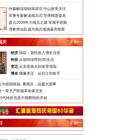
·
外媒解读胡锦涛讲话 中山装受关注
·
军事专家解读阅兵式 导弹精度提高
·
盘点2009年大阅兵之最 军旗手惹眼
·
雪豹突击队成为阅兵现场最亮明星
国庆
更多>>
经济
惊叹：居民收入增长百倍
科技
从胡同传呼到3G生活
变迁
从东亚病夫到体育强国
博友
偶像变迁：从烈士到歌手
机为祖国祝福
·
看阅兵，品盛大国事
老一辈无产阶级革命家历史
时代转折也是中国辉煌的开始
刻
更多>>