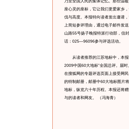
乃至全国人民的集体记忆。那些温暖
座心灵的座标，它让我们更爱家乡，
伐与高度。本报特向读者发出邀请，
上简短参评理由，通过电子邮件发送至：j
山路55号扬子晚报特派行动部，信
话：025—96096参与评选活动。
从读者推荐的江苏地标中，本报将推
2009中国60大地标”全国总评。届
在搜狐网的专题评选页面上接受网民
的特制邮册，邮册中60大地标图片
地标，纵览六十年历程。本报还将赠
与的读者和网友。 （冯海青）