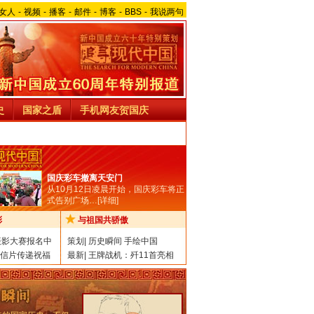
女人
-
视频
-
播客
-
邮件
-
博客
-
BBS
-
我说两句
史
国家之盾
手机网友贺国庆
国庆彩车撤离天安门
从10月12日凌晨开始，国庆彩车将正
式告别广场…[
详细
]
彩
与祖国共骄傲
摄影大赛报名中
策划
|
历史瞬间
手绘中国
信片传递祝福
最新
|
王牌战机：歼11首亮相