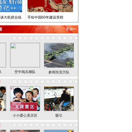
博谈大机群合练
手绘中国60年建设里程
廊
更多>>
队
空中阅兵梯队
参阅坦克方队
国
小小爱心系灾区
吸引
频