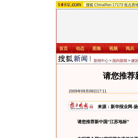
搜狐
ChinaRen
17173
焦点房
首页
动态
图集
视频
阅兵
新闻中心
>
国内新闻
>
建
请您推荐
2009年09月08日17:11
来源：
新华报业网-
请您推荐新中国“江苏地标”