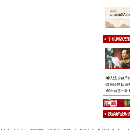
>
手机网友贺
·
输入法
扮靓手
·
红色经典
回顾
·
60年前那一天
>
我的解放时