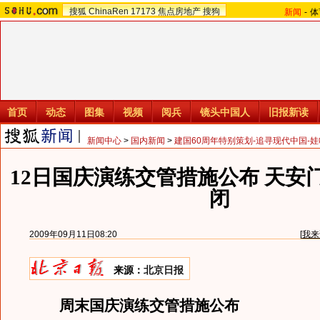
搜狐
ChinaRen
17173
焦点房地产
搜狗
新闻
-
体
首页
动态
图集
视频
阅兵
镜头中国人
旧报新读
新闻中心
>
国内新闻
>
建国60周年特别策划-追寻现代中国-
12日国庆演练交管措施公布 天安
闭
2009年09月11日08:20
[
我来
来源：
北京日报
周末国庆演练交管措施公布