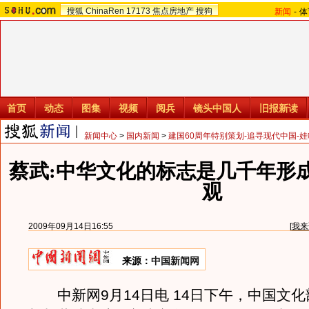
搜狐
ChinaRen
17173
焦点房地产
搜狗
新闻
-
体
首页
动态
图集
视频
阅兵
镜头中国人
旧报新读
新闻中心
>
国内新闻
>
建国60周年特别策划-追寻现代中国-
蔡武:中华文化的标志是几千年形
观
2009年09月14日16:55
[
我来
来源：
中国新闻网
中新网9月14日电 14日下午，中国文化