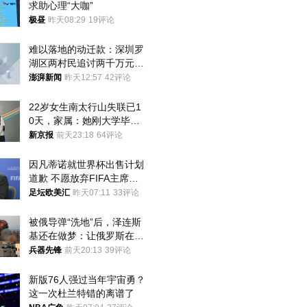
求助心理“大咖”
极昼
昨天08:29
19评论
难以落地的动迁款：深圳罗
湖区两村民追讨两千万元动
迁款八年未果
澎湃新闻
昨天12:57
42评论
22岁女生南太行山失联已1
0天，家属：她刚大学毕业
想到山里旅行
新京报
前天23:18
64评论
因凡蒂诺就世界杯出售计划
道歉 不愿放弃FIFA主席职
位
足坛欧美汇
昨天07:11
33评论
被俄导弹“洗地”后，泽连斯
基还在做梦：让俄罗斯在冬
季前求和？
兵器先锋
前天20:13
39评论
新版76人强过当年宇宙勇？
这一次杜兰特错的离谱了