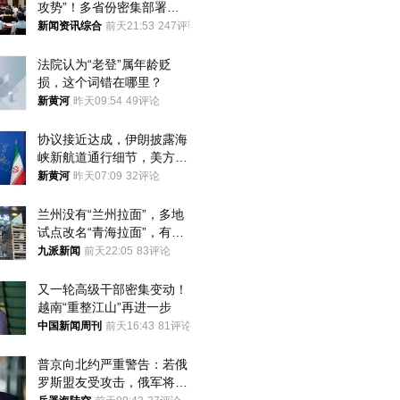
攻势”！多省份密集部署，
公布举报方式
新闻资讯综合
前天21:53
247评论
法院认为“老登”属年龄贬
损，这个词错在哪里？
新黄河
昨天09:54
49评论
协议接近达成，伊朗披露海
峡新航道通行细节，美方再
提“倒计时”
新黄河
昨天07:09
32评论
兰州没有“兰州拉面”，多地
试点改名“青海拉面”，有商
家改名已两年
九派新闻
前天22:05
83评论
又一轮高级干部密集变动！
越南“重整江山”再进一步
中国新闻周刊
前天16:43
81评论
普京向北约严重警告：若俄
罗斯盟友受攻击，俄军将动