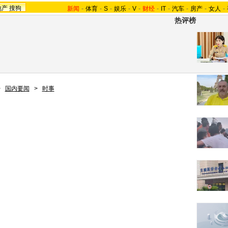
地产
搜狗
新闻
-
体育
-
S
-
娱乐
-
V
-
财经
-
IT
-
汽车
-
房产
-
女人
-
热评榜
>
国内要闻
>
时事