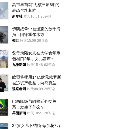
高市早苗就“无核三原则”的
表态含糊其辞
新华社
昨天16:51
20评论
伊朗战争中被遗忘的数千海
员：困守霍尔木兹
知世
昨天15:06
29评论
父母为陪女儿在大学食堂承
包档口2年，女儿发声：初
衷是为了陪伴，毕业后将不
九派新闻
昨天15:48
63评论
再营业
欧盟将挪用14亿欧元俄罗斯
被冻资产收益，向乌克兰提
供援助
观察者网
昨天08:09
29评论
巴西降级与阿根廷外交关
系，发生了什么？
界面新闻
昨天10:27
28评论
32岁女儿不结婚 母亲花7万