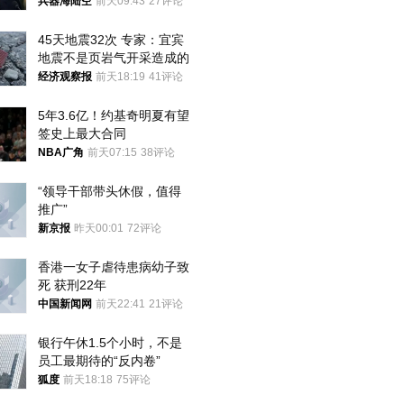
用核武器保护
兵器海陆空
前天09:43
27评论
45天地震32次 专家：宜宾
地震不是页岩气开采造成的
经济观察报
前天18:19
41评论
5年3.6亿！约基奇明夏有望
签史上最大合同
NBA广角
前天07:15
38评论
“领导干部带头休假，值得
推广”
新京报
昨天00:01
72评论
香港一女子虐待患病幼子致
死 获刑22年
中国新闻网
前天22:41
21评论
银行午休1.5个小时，不是
员工最期待的“反内卷”
狐度
前天18:18
75评论