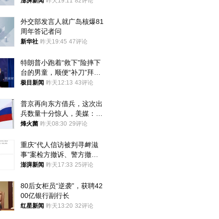
澎湃新闻
昨天19:11
82评论
外交部发言人就广岛核爆81
周年答记者问
新华社
昨天19:45
47评论
特朗普小跑着“救下”险摔下
台的男童，顺便“补刀”拜
登：“我可不想他像拜登一
极目新闻
昨天12:13
43评论
样摔下来”
普京再向东方借兵，这次出
兵数量十分惊人，美媒：俄
朝要动真格？
烽火菌
昨天08:30
29评论
重庆“代人信访被判寻衅滋
事”案检方撤诉、警方撤
案，两被告人获国赔
澎湃新闻
昨天17:33
25评论
80后女柜员“逆袭”，获聘42
00亿银行副行长
红星新闻
昨天13:20
32评论