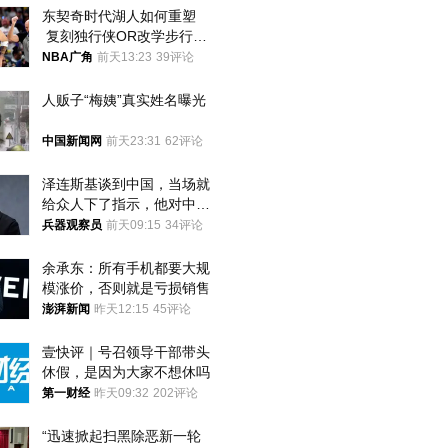
东契奇时代湖人如何重塑
 复刻独行侠OR改学步行
者？
NBA广角
前天13:23
39评论
人贩子“梅姨”真实姓名曝光
中国新闻网
前天23:31
62评论
泽连斯基谈到中国，当场就
给众人下了指示，他对中国
和中乌关系，显然又有了新
兵器观察员
前天09:15
34评论
的想法
余承东：所有手机都要大规
模涨价，否则就是亏损销售
澎湃新闻
昨天12:15
45评论
壹快评｜号召领导干部带头
休假，是因为大家不想休吗
第一财经
昨天09:32
202评论
“迅速掀起扫黑除恶新一轮