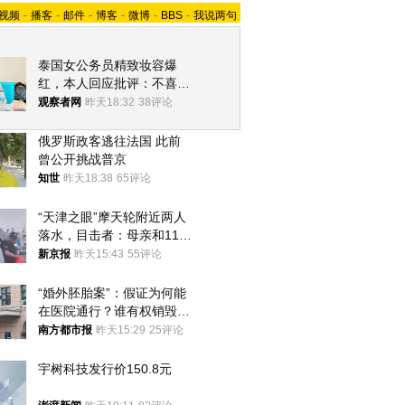
视频
-
播客
-
邮件
-
博客
-
微博
-
BBS
-
我说两句
泰国女公务员精致妆容爆
红，本人回应批评：不喜欢
就别看
观察者网
昨天18:32
38评论
俄罗斯政客逃往法国 此前
曾公开挑战普京
知世
昨天18:38
65评论
“天津之眼”摩天轮附近两人
落水，目击者：母亲和11岁
儿子先后被打捞上岸
新京报
昨天15:43
55评论
“婚外胚胎案”：假证为何能
在医院通行？谁有权销毁胚
胎？
南方都市报
昨天15:29
25评论
宇树科技发行价150.8元