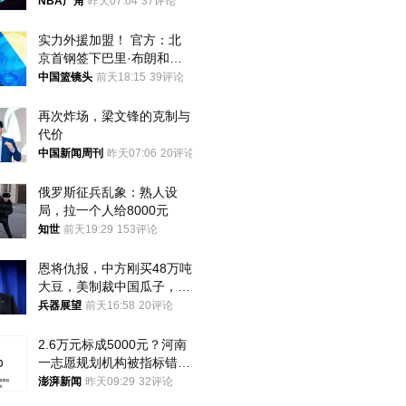
NBA广角
昨天07:04
37评论
实力外援加盟！ 官方：北
京首钢签下巴里·布朗和桑
普森
中国篮镜头
前天18:15
39评论
再次炸场，梁文锋的克制与
代价
中国新闻周刊
昨天07:06
20评论
俄罗斯征兵乱象：熟人设
局，拉一个人给8000元
知世
前天19:29
153评论
恩将仇报，中方刚买48万吨
大豆，美制裁中国瓜子，布
林肯措辞变了
兵器展望
前天16:58
20评论
2.6万元标成5000元？河南
一志愿规划机构被指标错学
费致考生复读
澎湃新闻
昨天09:29
32评论