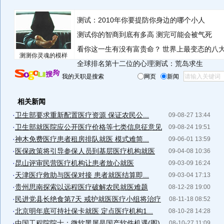
测试：2010年你要提防你身边的哪个小人
测试你的智商到底有多高 测完可能会被气死
看你这一生有没有富贵命？
世界上最变态的八
测测你灵魂的模样
全球排名第十二位的心理测试：荒岛求生
我的天职是搜索
网页
新闻
相关新闻
·
卫生部要求重新配置医疗资源 保证农民公...
09-08-27 13:44
·
卫生部就医院应公开医疗价格等七类信息征意见
09-08-24 19:51
·
神木免费医疗患者租房排队就医 模式难简...
09-06-01 13:59
·
医保政策将引导参保人员到基层医疗机构就医
09-04-08 10:36
·
昆山评审民营医疗机构让患者放心就医
09-03-09 16:24
·
天津医疗救助与医保对接 患者就医结算即...
09-03-04 17:13
·
贵州思南探索以远程医疗破解农民就医难题
08-12-28 19:00
·
民进党县长绝食第7天 戒护就医医疗小组将治疗
08-11-18 08:52
·
北京明年底可持社保卡就医 定点医疗机构1...
08-10-28 14:28
·
中国工程院院士：微软黑屏是国产软件机遇(图)
08-10-27 11:09