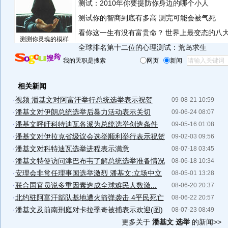
测试：2010年你要提防你身边的哪个小人
测试你的智商到底有多高 测完可能会被气死
看你这一生有没有富贵命？
世界上最变态的八
测测你灵魂的模样
全球排名第十二位的心理测试：荒岛求生
我的天职是搜索
网页
新闻
相关新闻
·
视频:潘基文对阿富汗举行总统选举表示祝贺
09-08-21 10:59
·
潘基文对伊朗总统选举后暴力活动表示关切
09-06-24 08:07
·
潘基文呼吁科特迪瓦各派为总统选举创造条件
09-05-16 01:08
·
潘基文对伊拉克省级议会选举顺利举行表示祝贺
09-02-03 09:56
·
潘基文对科特迪瓦选举进程表示满意
08-07-18 03:45
·
潘基文特使访问津巴布韦了解总统选举准备情况
08-06-18 10:34
·
安理会非常任理事国选举激烈 潘基文:立场中立
08-05-01 13:28
·
联合国官员说多重因素造成全球难民人数激...
08-06-20 20:37
·
北约驻阿富汗部队基地遭火箭弹袭击 4平民死亡
08-06-22 20:57
·
潘基文及前南刑庭对卡拉季奇被捕表示欢迎(图)
08-07-23 08:49
更多关于
潘基文 选举
的新闻>>