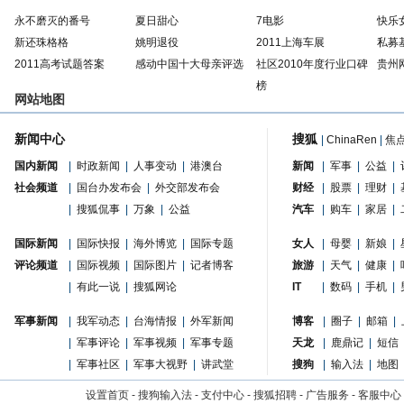
永不磨灭的番号
夏日甜心
7电影
快乐
新还珠格格
姚明退役
2011上海车展
私募
2011高考试题答案
感动中国十大母亲评选
社区2010年度行业口碑
贵州
榜
网站地图
新闻中心
搜狐
|
ChinaRen
|
焦
国内新闻
|
时政新闻
|
人事变动
|
港澳台
新闻
|
军事
|
公益
|
社会频道
|
国台办发布会
|
外交部发布会
财经
|
股票
|
理财
|
|
搜狐侃事
|
万象
|
公益
汽车
|
购车
|
家居
|
国际新闻
|
国际快报
|
海外博览
|
国际专题
女人
|
母婴
|
新娘
|
评论频道
|
国际视频
|
国际图片
|
记者博客
旅游
|
天气
|
健康
|
|
有此一说
|
搜狐网论
IT
|
数码
|
手机
|
军事新闻
|
我军动态
|
台海情报
|
外军新闻
博客
|
圈子
|
邮箱
|
|
军事评论
|
军事视频
|
军事专题
天龙
|
鹿鼎记
|
短信
|
军事社区
|
军事大视野
|
讲武堂
搜狗
|
输入法
|
地图
设置首页
-
搜狗输入法
-
支付中心
-
搜狐招聘
-
广告服务
-
客服中心