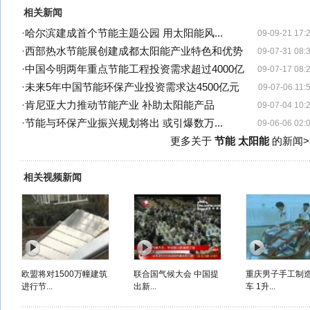
相关新闻
·
哈尔滨建成首个节能主题公园 用太阳能风...
09-09-21 17:
·
西部热水节能展创建成都太阳能产业特色和优势
09-07-31 08:
·
中国今明两年重点节能工程投资需求超过4000亿
09-07-17 08:
·
未来5年中国节能环保产业投资需求达4500亿元
09-07-06 11:
·
肯尼亚大力推动节能产业 补助太阳能产品
09-07-04 10:
·
节能与环保产业振兴规划将出 或引爆数万...
09-06-06 02:
更多关于
节能 太阳能
的新闻>
相关视频新闻
欧盟将对1500万幢建筑
联合国气候大会 中国提
重庆男子手工制
进行节...
出新...
车 1升...