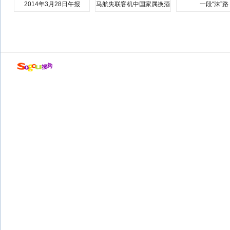
2014年3月28日午报
马航失联客机中国家属换酒
一段“沫”路
店