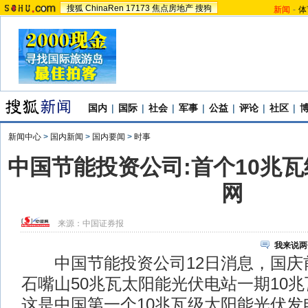
搜狐
ChinaRen
17173
焦点房地产
搜狗
新闻
-
体
国内
|
国际
|
社会
|
军事
|
公益
|
评论
|
社区
|
新闻中心
>
国内新闻
>
国内要闻
>
时事
中国节能投资公司:首个10兆
网
来源：
中国证券报
我来说两
中国节能投资公司12日消息，国庆
石嘴山50兆瓦太阳能光伏电站一期10
这是中国第一个10兆瓦级太阳能光伏发