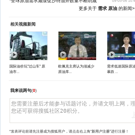
·
全球原油需求减缓促沙特油井数量不断削减
09-05-06 10:
更多关于
需求 原油
的新闻>
相关视频新闻
国际油价玩"过山车" 原
欧佩克主席认为须减少
需求低迷国际原
油市...
原油库...
暴跌 ...
我来说两句
(
0
)
*发表评论前请先注册成为搜狐用户，请点击右上角
“新用户注册”
进行注册！