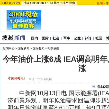
搜狐
ChinaRen
17173
焦点房地产
搜狗
新闻
-
体
国内
|
国际
|
社会
|
军事
|
公益
|
评论
|
社区
|
新闻中心
>
国际新闻
>
国际要闻
>
时事快报
今年油价上涨6成 IEA调高明
涨
来源：
中国新闻网
我来说两
中新网10月13日电 国际能源署(IE
济前景乐观，明年原油需求回温脚步超
明年日均消耗量至8,610万桶，较9月预