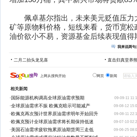
佩卓基尔指出，未来美元贬值压力大
矿等原物料价格，短线来看，货币宽松
油价欲小不易，资源基金后续表现值得
我来说两句
(
二月二抬头龙见喜
直击归真堂养
上网从搜狗开始
网页
新闻
相关新闻
·
国际能源机构调高全球原油需求预期
09-09-11 11:
·
全球原油需求不振 欧佩克暗示可能减产
09-08-12 15:
·
欧佩克再次预计世界原油需求明年开始回升
09-08-11 22:
·
欧佩克预计全球原油需求将长期保持低迷
09-07-10 02:
·
美国石油需求疲软拖累原油期货周三走低
09-06-25 08: