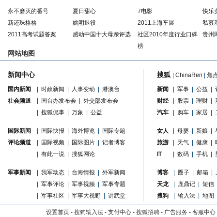
永不磨灭的番号
夏日甜心
7电影
快乐
新还珠格格
姚明退役
2011上海车展
私募
2011高考试题答案
感动中国十大母亲评选
社区2010年度行业口碑
贵州
榜
网站地图
新闻中心
搜狐
|
ChinaRen
|
焦
国内新闻
|
时政新闻
|
人事变动
|
港澳台
新闻
|
军事
|
公益
|
社会频道
|
国台办发布会
|
外交部发布会
财经
|
股票
|
理财
|
|
搜狐侃事
|
万象
|
公益
汽车
|
购车
|
家居
|
国际新闻
|
国际快报
|
海外博览
|
国际专题
女人
|
母婴
|
新娘
|
评论频道
|
国际视频
|
国际图片
|
记者博客
旅游
|
天气
|
健康
|
|
有此一说
|
搜狐网论
IT
|
数码
|
手机
|
军事新闻
|
我军动态
|
台海情报
|
外军新闻
博客
|
圈子
|
邮箱
|
|
军事评论
|
军事视频
|
军事专题
天龙
|
鹿鼎记
|
短信
|
军事社区
|
军事大视野
|
讲武堂
搜狗
|
输入法
|
地图
设置首页
-
搜狗输入法
-
支付中心
-
搜狐招聘
-
广告服务
-
客服中心