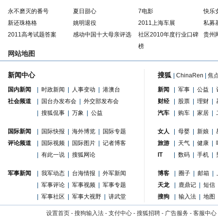
永不磨灭的番号
夏日甜心
7电影
快乐
新还珠格格
姚明退役
2011上海车展
私募
2011高考试题答案
感动中国十大母亲评选
社区2010年度行业口碑
贵州
榜
网站地图
新闻中心
搜狐
|
ChinaRen
|
焦
国内新闻
|
时政新闻
|
人事变动
|
港澳台
新闻
|
军事
|
公益
|
社会频道
|
国台办发布会
|
外交部发布会
财经
|
股票
|
理财
|
|
搜狐侃事
|
万象
|
公益
汽车
|
购车
|
家居
|
国际新闻
|
国际快报
|
海外博览
|
国际专题
女人
|
母婴
|
新娘
|
评论频道
|
国际视频
|
国际图片
|
记者博客
旅游
|
天气
|
健康
|
|
有此一说
|
搜狐网论
IT
|
数码
|
手机
|
军事新闻
|
我军动态
|
台海情报
|
外军新闻
博客
|
圈子
|
邮箱
|
|
军事评论
|
军事视频
|
军事专题
天龙
|
鹿鼎记
|
短信
|
军事社区
|
军事大视野
|
讲武堂
搜狗
|
输入法
|
地图
设置首页
-
搜狗输入法
-
支付中心
-
搜狐招聘
-
广告服务
-
客服中心