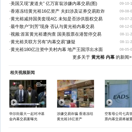
·
美国又现"麦道夫" 亿万富翁涉嫌内幕交易(图)
09-10-
·
香港冻结黄光裕16亿资产 夫妇涉及证券交易欺诈
09-08-
·
黄光裕减持国美套现4亿 未知是否涉供股权交易
09-07-
·
最牛散户"刘芳"现身 否认与黄光裕内幕交易
08-12-
·
视频:首富黄光裕遭拘查 国美股票在港暂停交易
08-11-
·
黄光裕关联方另有"内幕交易"嫌疑
08-11-
·
黄光裕180亿注资中关村内幕 地产王国浮出水面
08-05-
更多关于
黄光裕 内幕
的新闻>
相关视频新闻
华尔街最大一起对冲基
涉嫌交易诈骗 香港冻结
空客母公司七高
金内幕交易案曝光
黄光裕16亿资产
票内幕交易将被