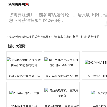
我来说两句
(
0
)
*发表评论前请先注册成为搜狐用户，请点击右上角
“新用户注册”
进行注册！
新闻·大视野
美国民众抬棺游行 要求国
南方各地水患横行 长江漓
2014年4月14
会弹劾总统特朗普
江湘江洪水围城
2014年3月28日午报
马航失联客机中国家属换酒
一段“沫”路