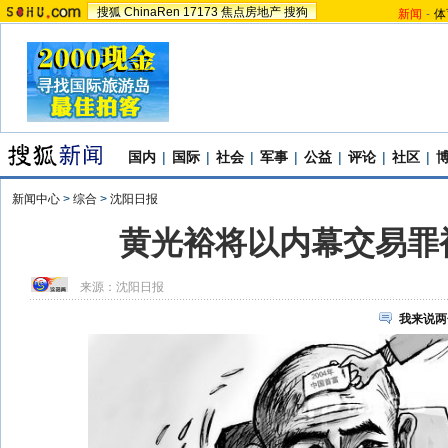
搜狐
ChinaRen
17173
焦点房地产
搜狗
新闻
-
体
国内
|
国际
|
社会
|
军事
|
公益
|
评论
|
社区
|
新闻中心
>
综合
>
沈阳日报
黄光裕将以内幕交易罪被
来源：
沈阳日报
我来说两