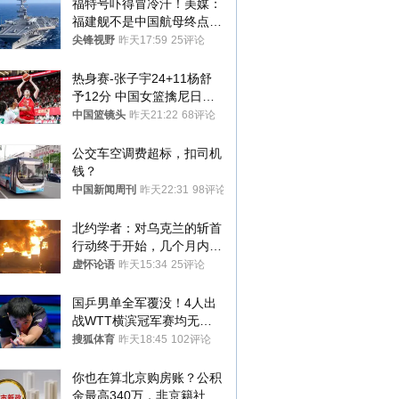
福特号吓得冒冷汗！美媒：
福建舰不是中国航母终点，
而是新起点！
尖锋视野
昨天17:59
25评论
热身赛-张子宇24+11杨舒
予12分 中国女篮擒尼日利
亚
中国篮镜头
昨天21:22
68评论
公交车空调费超标，扣司机
钱？
中国新闻周刊
昨天22:31
98评论
北约学者：对乌克兰的斩首
行动终于开始，几个月内乌
将投降
虚怀论语
昨天15:34
25评论
国乒男单全军覆没！4人出
战WTT横滨冠军赛均无缘
八强
搜狐体育
昨天18:45
102评论
你也在算北京购房账？公积
金最高340万，非京籍社保