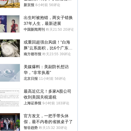
1年
新京报
8小时前
56评论
出生时被抱错，两女子错换
37年人生，最新进展
中国新闻周刊
昨天21:50
20评论
或重回超强台风级！“白海
豚”云系面积，比6个广东还
大！深圳官方：注意这件事
南方都市报
昨天23:55
39评论
美媒爆料：美副防长想访
华，“非常执着”
北京日报
11小时前
56评论
最高近亿元！多家A股公司
收到美国关税退税
上海证券报
9小时前
183评论
官方发文，一把手带头休
假，最不内卷的省掀桌子了
智谷趋势
昨天15:32
30评论