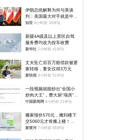
伊朗总统解释为何与美谈
判：美国最大对手就是中
国，但他们也在对话
知世
8小时前
34评论
新疆4A级及以上景区自驾
服务费均改为按车收费
新华社
2小时前
41评论
丈夫坠亡后百万赔偿款被婆
家转移，妻女仅得3万元
新快报
9小时前
51评论
一段视频就能炒出“全国小
炒肉大王”，费大厨“塌房”了
吗？
中国新闻网
8小时前
21评论
搬家报价570元，搬到楼下
交5060元才肯搬上楼！女
子傻眼了……
新黄河
7小时前
86评论