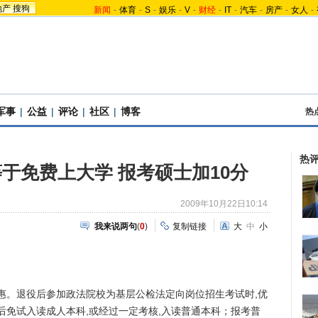
地产
搜狗
新闻
-
体育
-
S
-
娱乐
-
V
-
财经
-
IT
-
汽车
-
房产
-
女人
-
军事
|
公益
|
评论
|
社区
|
博客
热
热
于免费上大学 报考硕士加10分
2009年10月22日10:14
我来说两句
(
0
)
复制链接
大
中
小
。退役后参加政法院校为基层公检法定向岗位招生考试时,优
役后免试入读成人本科,或经过一定考核,入读普通本科；报考普