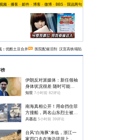
视频
-
播客
-
邮件
-
博客
-
微博
-
BBS
-
我说两句
点：
优酷土豆合并
医院配催泪剂
汉宜高铁塌陷
评榜
伊朗反对派媒体：新任领袖
身体状况很差 随时可能离
世
知世
7小时前
82评论
南海真相公开！用命挡住菲
方撞船，两名山东烈士被授
武警最高荣誉
兵器志
5小时前
39评论
台风“白海豚”来临，浙江一
家四口走在海边堤坝上，其