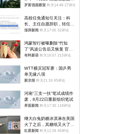
发现出大事了
罗富强观察室
昨天14:48
27评论
高校任免通知引关注：科
长、主任自愿辞职，转任思
政辅导员
澎湃新闻
昨天17:00
32评论
鸿蒙智行被曝删除“竹知
了”风波公告后又恢复 官媒
曾力挺：劝华为要大度的，
有料新语
昨天16:07
215评论
你们适不适合？
WTT横滨冠军赛：国乒男
单无缘八强
新京报
昨天21:16
65评论
河南“三支一扶”笔试成绩作
废，8月22日重新组织笔试
界面新闻
昨天17:30
118评论
继大白兔奶糖冰淇淋在美国
火了之后，其糖纸又火了！
海外博主盛赞：平面设计经
红星新闻
昨天12:28
40评论