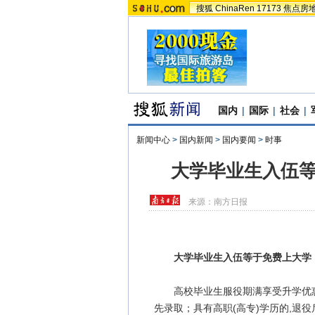
搜狐
ChinaRen
17173
焦点房
国内
|
国际
|
社会
|
新闻中心
>
国内新闻
>
国内要闻
>
时事
大学毕业生入伍等
来源：
南方日报
大学毕业生入伍等于免费上大学
高校毕业生服役期满享受升学优惠
先录取；具有高职(高专)学历的,退