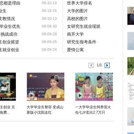
恋都是理由
世界大学排名
09-10-19
业生
大学的图片
09-10-16
支教情况
高校的图片
09-10-13
毕业生优先
女研究生就业现状
09-09-30
作挑战成功
南开大学
09-09-28
主创业摇篮
研究生报考条件
09-09-25
生就业创业
爱情公寓
09-09-24
1/3
主创业 京
大学毕业生整容 变成山
一大学毕业生饲养萤火
费..
寨版小沈阳走红
虫七夕卖出2.7万只