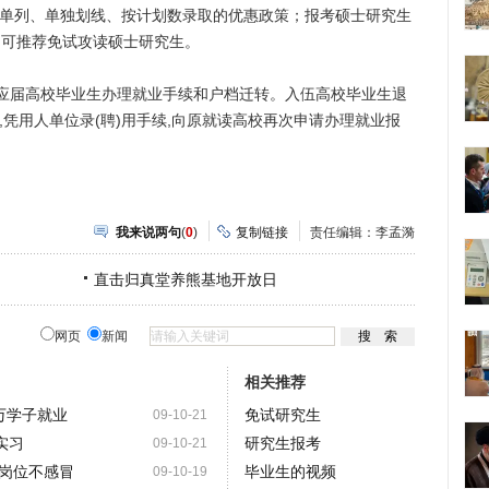
划单列、单独划线、按计划数录取的优惠政策；报考硕士研究生
的可推荐免试攻读硕士研究生。
届高校毕业生办理就业手续和户档迁转。入伍高校毕业生退
,凭用人单位录(聘)用手续,向原就读高校再次申请办理就业报
我来说两句
(
0
)
复制链接
责任编辑：李孟漪
直击归真堂养熊基地开放日
网页
新闻
相关推荐
9万学子就业
免试研究生
09-10-21
实习
研究生报考
09-10-21
岗位不感冒
毕业生的视频
09-10-19