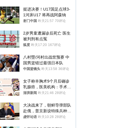
挺进决赛！U17国足点球3-
1河床U17 将再战阿森纳
射门中国
昨天21:57
70评论
2岁男童遭漏诊后死亡 医生
被判刑有点冤
狐度
昨天17:20
167评论
八村塁/河村出战世预赛 中
国男篮错过最强日本队
中国篮镜头
昨天13:58
36评论
女子称丰胸术9个月后确诊
乳腺癌，医美机构：手术不
可能引发癌症，建议走司法
澎湃新闻
昨天21:46
28评论
途径
大决战来了，朝鲜导弹部队
赴俄，普京新设特殊兵种，
76岁老将扛旗
虚怀论语
昨天10:28
28评论