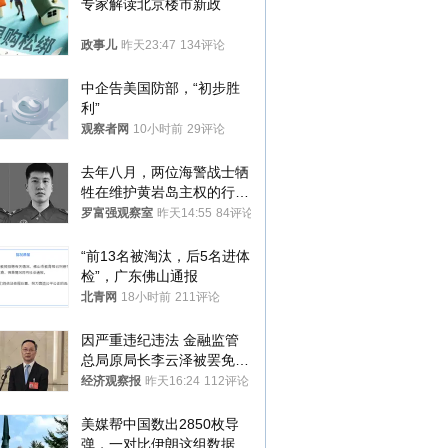
专家解读北京楼市新政
政事儿
昨天23:47
134评论
中企告美国防部，“初步胜
利”
观察者网
10小时前
29评论
去年八月，两位海警战士牺
牲在维护黄岩岛主权的行动
中
罗富强观察室
昨天14:55
84评论
“前13名被淘汰，后5名进体
检”，广东佛山通报
北青网
18小时前
211评论
因严重违纪违法 金融监管
总局原局长李云泽被罢免全
国人大代表
经济观察报
昨天16:24
112评论
美媒帮中国数出2850枚导
弹，一对比伊朗这组数据，