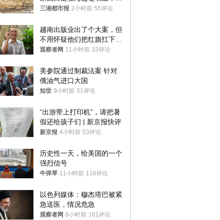
中9岁男孩被巨浪卷入海
三湘都市报
2小时前
55评论
中，搜救仍在进行
越南出版业出了个大案，但
不用怀疑他们把红旗扛下去
的决心
观察者网
11小时前
33评论
美参院通过制裁法案 针对
俄油气进口大国
知世
9小时前
51评论
“出游带上打印机”，请把暑
假还给孩子们 | 新京报快评
新京报
4小时前
53评论
历史性一天，给美国的一个
强烈信号
牛弹琴
11小时前
116评论
以色列媒体：穆杰塔巴被紧
急送医，情况危急
观察者网
8小时前
161评论