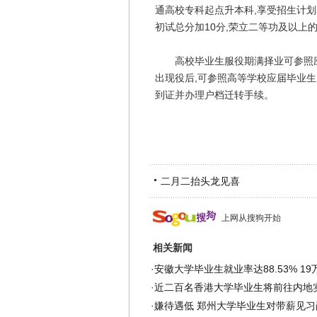
通高校专科起点升本科,享受招生计
初试总分加10分,荣立二等功及以上
高校毕业生服役期满择业可参照应
出现役后,可参照高等学校应届毕业生
到证并办理户档迁转手续。
二月二抬头龙见喜
上网从搜狗开始
相关新闻
·
安徽大学毕业生就业率达88.53% 1
·
近二百名香港大学毕业生将前往内地
·
嫌待遇低 郑州大学毕业生对带薪见习